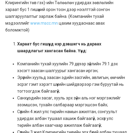
Клирингийн төв гэх)-ийн Төлөөлөн удирдах зөвлөлийн
хараат бус 1 гишүүний орон тоон дээр нээлттэй сонгон
шалгаруулалтыг зарлаж байна. (Компанийн тухай
мэдээллийг
www.mscc.mn
цахим хуудаснаас авах
боломжтой)
Хараат бус гишүүнд нэр дэвшигч нь дараах
шаардлагыг хангасан байна. Үүнд:
Компанийн тухай хуулийн 79 дүгээр зүйлийн 79.1 дэх
хэсэгт заасан шалгуурыг хангасан иргэн;
Эрүүгийн хуульд заасан эдийн засгийн, авлигын, өмчийн
эсрэг гэмт хэрэгт шүүхийн шийдвэрээр гэм буруутай нь
тогтоогдож байгаагүй;
Санхүү, эдийн засаг, хууль эрх зүйн аль нэг мэргэжлийг
эзэмшсэн, тухайн салбараар мэргэшсэн байх;
Сүүлийн 4 жил улс төрийн намын ажилтан, сонгуульт
удирдах албан тушаал хашиж байгаагүй, эсхүл улс
төрийн албан хаагчаар ажиллаж байгаагүй;
Сүүлийн 3 жил Клирингийн төвийн эрх бүхий албан тушаал