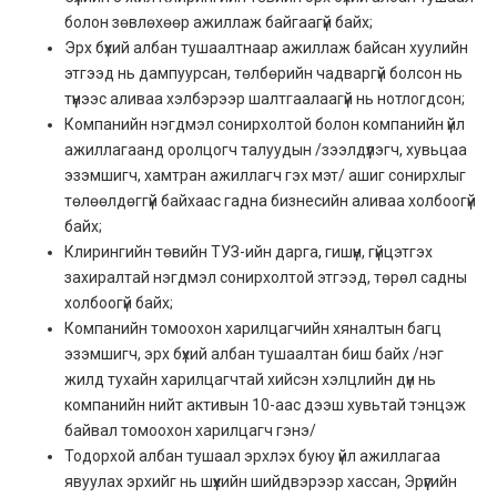
болон зөвлөхөөр ажиллаж байгаагүй байх;
Эрх бүхий албан тушаалтнаар ажиллаж байсан хуулийн
этгээд нь дампуурсан, төлбөрийн чадваргүй болсон нь
түүнээс аливаа хэлбэрээр шалтгаалаагүй нь нотлогдсон;
Компанийн нэгдмэл сонирхолтой болон компанийн үйл
ажиллагаанд оролцогч талуудын /зээлдүүлэгч, хувьцаа
эзэмшигч, хамтран ажиллагч гэх мэт/ ашиг сонирхлыг
төлөөлдөггүй байхаас гадна бизнесийн аливаа холбоогүй
байх;
Клирингийн төвийн ТУЗ-ийн дарга, гишүүн, гүйцэтгэх
захиралтай нэгдмэл сонирхолтой этгээд, төрөл садны
холбоогүй байх;
Компанийн томоохон харилцагчийн хяналтын багц
эзэмшигч, эрх бүхий албан тушаалтан биш байх /нэг
жилд тухайн харилцагчтай хийсэн хэлцлийн дүн нь
компанийн нийт активын 10-аас дээш хувьтай тэнцэж
байвал томоохон харилцагч гэнэ/
Тодорхой албан тушаал эрхлэх буюу үйл ажиллагаа
явуулах эрхийг нь шүүхийн шийдвэрээр хассан, Эрүүгийн