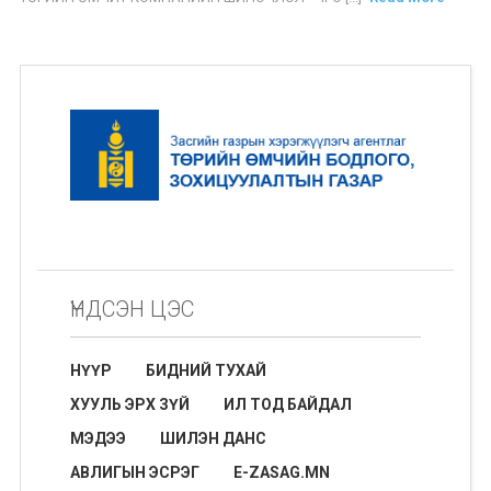
ҮНДСЭН ЦЭС
НҮҮР
БИДНИЙ ТУХАЙ
ХУУЛЬ ЭРХ ЗҮЙ
ИЛ ТОД БАЙДАЛ
МЭДЭЭ
ШИЛЭН ДАНС
АВЛИГЫН ЭСРЭГ
E-ZASAG.MN