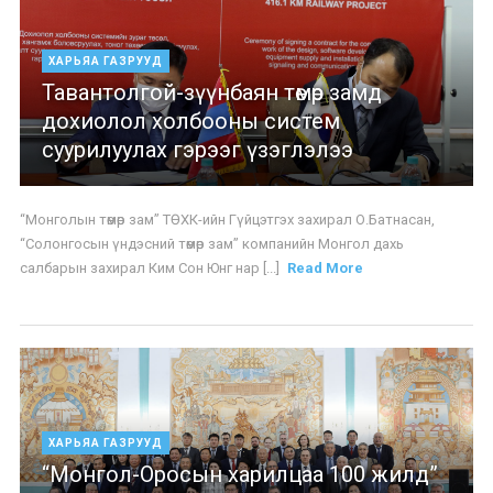
ХАРЬЯА ГАЗРУУД
Тавантолгой-зүүнбаян төмөр замд
дохиолол холбооны систем
суурилуулах гэрээг үзэглэлээ
“Монголын төмөр зам” ТӨХК-ийн Гүйцэтгэх захирал О.Батнасан,
“Солонгосын үндэсний төмөр зам” компанийн Монгол дахь
салбарын захирал Ким Сон Юнг нар [...]
Read More
ХАРЬЯА ГАЗРУУД
“Монгол-Оросын харилцаа 100 жилд”