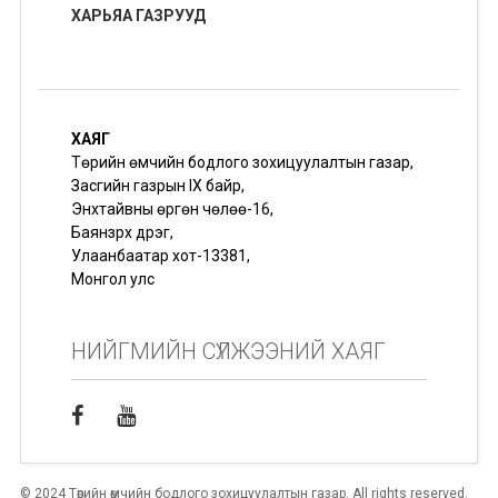
ХАРЬЯА ГАЗРУУД
ХАЯГ
Төрийн өмчийн бодлого зохицуулалтын газар,
Засгийн газрын IX байр,
Энхтайвны өргөн чөлөө-16,
Баянзүрх дүүрэг,
Улаанбаатар хот-13381,
Монгол улс
НИЙГМИЙН СҮЛЖЭЭНИЙ ХАЯГ
© 2024 Төрийн өмчийн бодлого зохицуулалтын газар. All rights reserved.