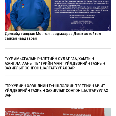
Дэлхийд ганцхан Монгол наадмаараа Дэнж хотойтол
сайхан наадаарай
“УУР АМЬСГАЛЫН ӨӨРЧЛӨЛТИЙН СУДАЛГАА, ХАМТЫН
АЖИЛЛАГААНЫ ТӨВ” ТӨРИЙН ӨМЧИТ ҮЙЛДВЭРИЙН ГАЗРЫН
ЗАХИРЛЫГ СОНГОН ШАЛГАРУУЛАХ ЗАР
“ТӨР ХУВИЙН ХЭВШЛИЙН ТҮНШЛЭЛИЙН ТӨВ” ТӨРИЙН ӨМЧИТ
ҮЙЛДВЭРИЙН ГАЗРЫН ЗАХИРЛЫГ СОНГОН ШАЛГАРУУЛАХ
ЗАР