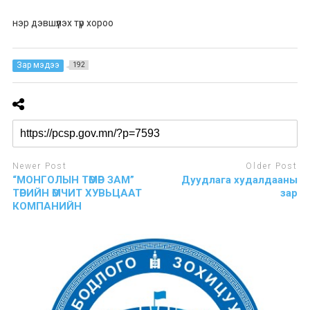
нэр дэвшүүлэх түр хороо
Зар мэдээ
192
Newer Post
Older Post
“МОНГОЛЫН ТӨМӨР ЗАМ”
Дуудлага худалдааны
ТӨРИЙН ӨМЧИТ ХУВЬЦААТ
зар
КОМПАНИЙН