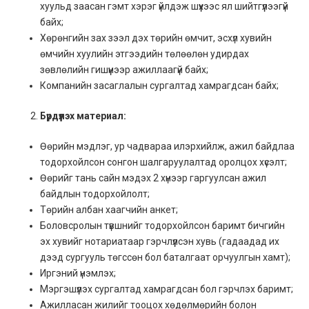
хуульд заасан гэмт хэрэг үйлдэж шүүхээс ял шийтгүүлээгүй
байх;
Хөрөнгийн зах зээл дэх төрийн өмчит, эсхүл хувийн
өмчийн хуулийн этгээдийн төлөөлөн удирдах
зөвлөлийн гишүүнээр ажиллаагүй байх;
Компанийн засаглалын сургалтад хамрагдсан байх;
Бүрдүүлэх материал:
Өөрийн мэдлэг, ур чадвараа илэрхийлж, ажил байдлаа
тодорхойлсон сонгон шалгаруулалтад оролцох хүсэлт;
Өөрийг тань сайн мэдэх 2 хүнээр гаргуулсан ажил
байдлын тодорхойлолт;
Төрийн албан хаагчийн анкет;
Боловсролын түвшнийг тодорхойлсон баримт бичгийн
эх хувийг нотариатаар гэрчлүүлсэн хувь (гадаадад их
дээд сургууль төгссөн бол баталгаат орчуулгын хамт);
Иргэний үнэмлэх;
Мэргэшүүлэх сургалтад хамрагдсан бол гэрчлэх баримт;
Ажилласан жилийг тооцох хөдөлмөрийн болон