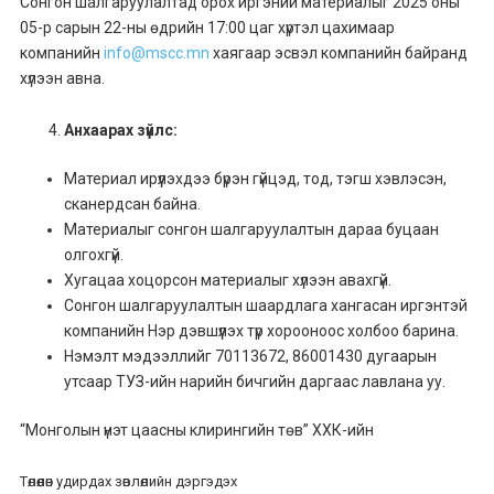
Сонгон шалгаруулалтад орох иргэний материалыг 2025 оны
05-р сарын 22-ны өдрийн 17:00 цаг хүртэл цахимаар
компанийн
info@mscc.mn
хаягаар эсвэл компанийн байранд
хүлээн авна.
Анхаарах зүйлс:
Материал ирүүлэхдээ бүрэн гүйцэд, тод, тэгш хэвлэсэн,
сканердсан байна.
Материалыг сонгон шалгаруулалтын дараа буцаан
олгохгүй.
Хугацаа хоцорсон материалыг хүлээн авахгүй.
Сонгон шалгаруулалтын шаардлага хангасан иргэнтэй
компанийн Нэр дэвшүүлэх түр хорооноос холбоо барина.
Нэмэлт мэдээллийг 70113672, 86001430 дугаарын
утсаар ТУЗ-ийн нарийн бичгийн даргаас лавлана уу.
“Монголын үнэт цаасны клирингийн төв” ХХК-ийн
Төлөөлөн удирдах зөвлөлийн дэргэдэх