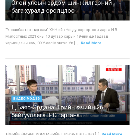
Олон улсын эрдэм шинжилгээний
бага хуралд оролцлоо
"Улаанбаатар төмөр зам" ХНН-ийн Нэгдүгээр орлогч дарга И.В
Милостных 2021 оны 10 дугаар сарын 19-ний өдөр Гадаад
харилцааны яам, ОХУ-аас Монгол Ул [...]
Read More
ВИДЕО МЭДЭЭ
Ц.Баяр-Эрдэнэ: Төрийн өмчийн 26
байгууллага IPO гаргана .
ТӨРИЙН ӨМЧИТ КОМПАНИЙН ШИНЭЧЛЭЛ – IPO [...]
Read More