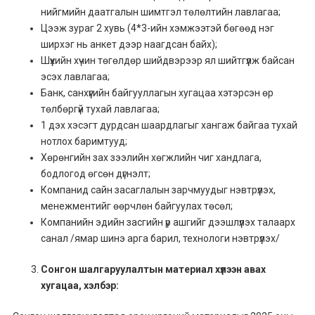
нийгмийн даатгалын шимтгэл төлөлтийн лавлагаа;
Цээж зураг 2 хувь (4*3-ийн хэмжээтэй бөгөөд нэг
ширхэг нь анкет дээр наагдсан байх);
Шүүхийн хүчин төгөлдөр шийдвэрээр ял шийтгүүлж байсан
эсэх лавлагаа;
Банк, санхүүгийн байгууллагын хугацаа хэтэрсэн өр
төлбөргүй тухай лавлагаа;
1 дэх хэсэгт дурдсан шаардлагыг хангаж байгаа тухай
нотлох баримтууд;
Хөрөнгийн зах зээлийн хөгжлийн чиг хандлага,
бодлогод өгсөн дүгнэлт;
Компанид сайн засаглалын зарчмуудыг нэвтрүүлэх,
менежментийг өөрчлөн байгуулах төсөл;
Компанийн эдийн засгийн үр ашгийг дээшлүүлэх талаарх
санал /ямар шинэ арга барил, технологи нэвтрүүлэх/
Сонгон шалгаруулалтын материал хүлээн авах
хугацаа, хэлбэр: