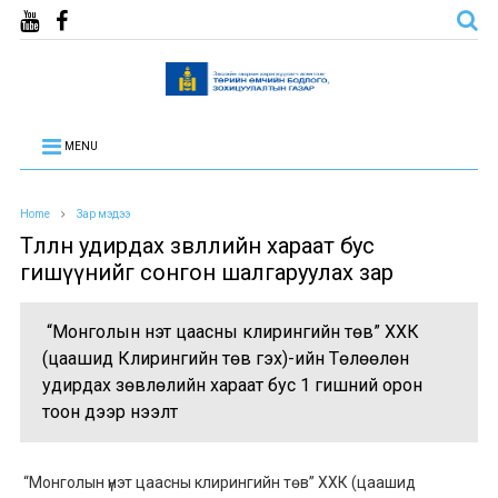
MENU
Home
Зар мэдээ
Төлөөлөн удирдах зөвлөлийн хараат бус
гишүүнийг сонгон шалгаруулах зар
“Монголын үнэт цаасны клирингийн төв” ХХК
(цаашид Клирингийн төв гэх)-ийн Төлөөлөн
удирдах зөвлөлийн хараат бус 1 гишүүний орон
тоон дээр нээлт
“Монголын үнэт цаасны клирингийн төв” ХХК (цаашид