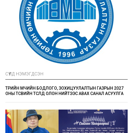
СҮҮЛД НЭМЭГДСЭН
ТӨРИЙН ӨМЧИЙН БОДЛОГО, ЗОХИЦУУЛАЛТЫН ГАЗРЫН 2027
ОНЫ ТӨСВИЙН ТӨСӨЛД ОЛОН НИЙТЭЭС АВАХ САНАЛ АСУУЛГА