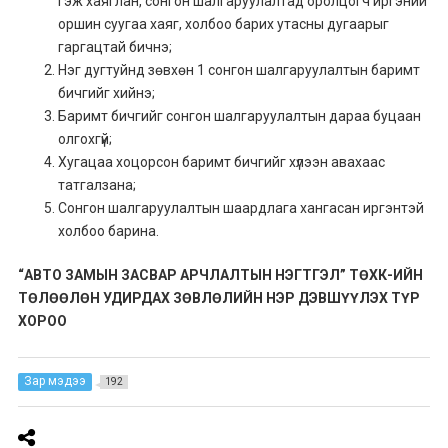
гэж хаяглан, сонгон шалгаруулалтад оролцогч иргэний
оршин суугаа хаяг, холбоо барих утасны дугаарыг
гаргацтай бичнэ;
Нэг дугтуйнд зөвхөн 1 сонгон шалгаруулалтын баримт
бичгийг хийнэ;
Баримт бичгийг сонгон шалгаруулалтын дараа буцаан
олгохгүй;
Хугацаа хоцорсон баримт бичгийг хүлээн авахаас
татгалзана;
Сонгон шалгаруулалтын шаардлага хангасан иргэнтэй
холбоо барина.
“АВТО ЗАМЫН ЗАСВАР АРЧЛАЛТЫН НЭГТГЭЛ” ТӨХК-ИЙН
ТӨЛӨӨЛӨН УДИРДАХ ЗӨВЛӨЛИЙН НЭР ДЭВШҮҮЛЭХ ТҮР
ХОРОО
Зар мэдээ
192