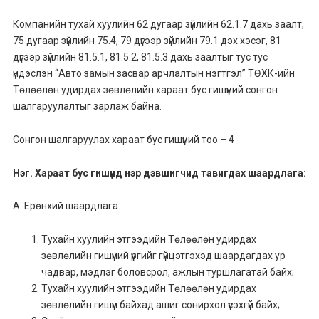
Компанийн тухай хуулийн 62 дугаар зүйлийн 62.1.7 дахь заалт,
75 дугаар зүйлийн 75.4, 79 дүгээр зүйлийн 79.1 дэх хэсэг, 81
дүгээр зүйлийн 81.5.1, 81.5.2, 81.5.3 дахь заалтыг тус тус
үндэслэн “Авто замын засвар арчлалтын нэгтгэл” ТӨХК-ийн
Төлөөлөн удирдах зөвлөлийн хараат бус гишүүний сонгон
шалгаруулалтыг зарлаж байна.
Сонгон шалгаруулах хараат бус гишүүний тоо – 4
Нэг. Хараат бус гишүүнд нэр дэвшигчид тавигдах шаардлага:
А. Ерөнхий шаардлага:
Тухайн хуулийн этгээдийн Төлөөлөн удирдах
зөвлөлийн гишүүний үүргийг гүйцэтгэхэд шаардагдах ур
чадвар, мэдлэг боловсрол, ажлын туршлагатай байх;
Тухайн хуулийн этгээдийн Төлөөлөн удирдах
зөвлөлийн гишүүн байхад ашиг сонирхол үүсэхгүй байх;