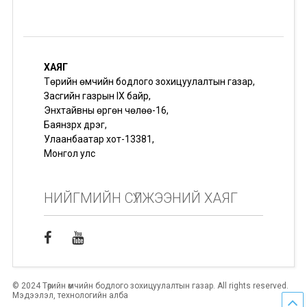
ХАЯГ
Төрийн өмчийн бодлого зохицуулалтын газар,
Засгийн газрын IX байр,
Энхтайвны өргөн чөлөө-16,
Баянзүрх дүүрэг,
Улаанбаатар хот-13381,
Монгол улс
НИЙГМИЙН СҮЛЖЭЭНИЙ ХАЯГ
© 2024 Төрийн өмчийн бодлого зохицуулалтын газар. All rights reserved.
Мэдээлэл, технологийн алба