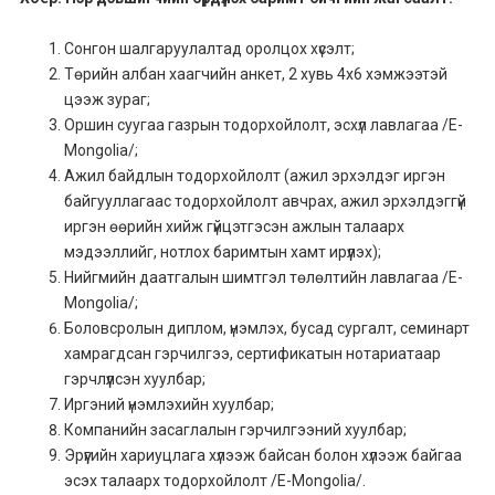
Сонгон шалгаруулалтад оролцох хүсэлт;
Төрийн албан хаагчийн анкет, 2 хувь 4х6 хэмжээтэй
цээж зураг;
Оршин суугаа газрын тодорхойлолт, эсхүл лавлагаа /E-
Mongolia/;
Ажил байдлын тодорхойлолт (ажил эрхэлдэг иргэн
байгууллагаас тодорхойлолт авчрах, ажил эрхэлдэггүй
иргэн өөрийн хийж гүйцэтгэсэн ажлын талаарх
мэдээллийг, нотлох баримтын хамт ирүүлэх);
Нийгмийн даатгалын шимтгэл төлөлтийн лавлагаа /E-
Mongolia/;
Боловсролын диплом, үнэмлэх, бусад сургалт, семинарт
хамрагдсан гэрчилгээ, сертификатын нотариатаар
гэрчлүүлсэн хуулбар;
Иргэний үнэмлэхийн хуулбар;
Компанийн засаглалын гэрчилгээний хуулбар;
Эрүүгийн хариуцлага хүлээж байсан болон хүлээж байгаа
эсэх талаарх тодорхойлолт /E-Mongolia/.