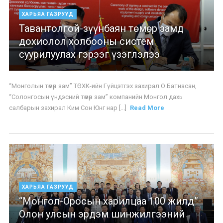
ХАРЬЯА ГАЗРУУД
Тавантолгой-зүүнбаян төмөр замд
дохиолол холбооны систем
суурилуулах гэрээг үзэглэлээ
“Монголын төмөр зам” ТӨХК-ийн Гүйцэтгэх захирал О.Батнасан,
“Солонгосын үндэсний төмөр зам” компанийн Монгол дахь
салбарын захирал Ким Сон Юнг нар [...]
Read More
ХАРЬЯА ГАЗРУУД
“Монгол-Оросын харилцаа 100 жилд”
Олон улсын эрдэм шинжилгээний