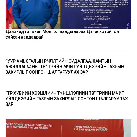
Дэлхийд ганцхан Монгол наадмаараа Дэнж хотойтол
сайхан наадаарай
“УУР АМЬСГАЛЫН ӨӨРЧЛӨЛТИЙН СУДАЛГАА, ХАМТЫН
АЖИЛЛАГААНЫ ТӨВ” ТӨРИЙН ӨМЧИТ ҮЙЛДВЭРИЙН ГАЗРЫН
ЗАХИРЛЫГ СОНГОН ШАЛГАРУУЛАХ ЗАР
“ТӨР ХУВИЙН ХЭВШЛИЙН ТҮНШЛЭЛИЙН ТӨВ” ТӨРИЙН ӨМЧИТ
ҮЙЛДВЭРИЙН ГАЗРЫН ЗАХИРЛЫГ СОНГОН ШАЛГАРУУЛАХ
ЗАР