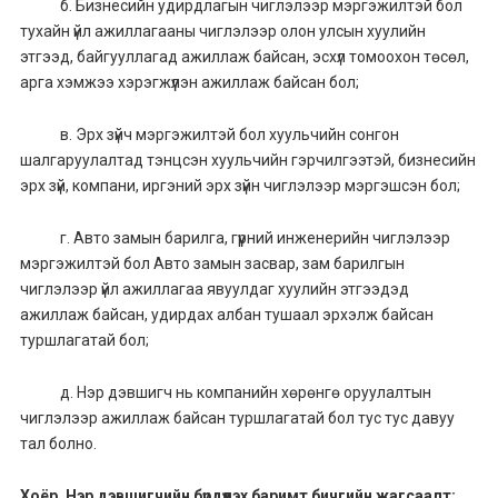
б. Бизнесийн удирдлагын чиглэлээр мэргэжилтэй бол
тухайн үйл ажиллагааны чиглэлээр олон улсын хуулийн
этгээд, байгууллагад ажиллаж байсан, эсхүл томоохон төсөл,
арга хэмжээ хэрэгжүүлэн ажиллаж байсан бол;
в. Эрх зүйч мэргэжилтэй бол хуульчийн сонгон
шалгаруулалтад тэнцсэн хуульчийн гэрчилгээтэй, бизнесийн
эрх зүй, компани, иргэний эрх зүйн чиглэлээр мэргэшсэн бол;
г. Авто замын барилга, гүүрний инженерийн чиглэлээр
мэргэжилтэй бол Авто замын засвар, зам барилгын
чиглэлээр үйл ажиллагаа явуулдаг хуулийн этгээдэд
ажиллаж байсан, удирдах албан тушаал эрхэлж байсан
туршлагатай бол;
д. Нэр дэвшигч нь компанийн хөрөнгө оруулалтын
чиглэлээр ажиллаж байсан туршлагатай бол тус тус давуу
тал болно.
Хоёр. Нэр дэвшигчийн бүрдүүлэх баримт бичгийн жагсаалт: