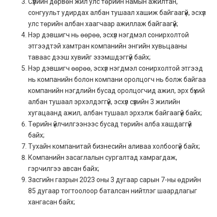
Сүүлийн дөрвөн жил улс төрийн намын ажилтан,
сонгуульт удирдах албан тушаал хашиж байгаагүй, эсхүл
улс төрийн албан хаагчаар ажиллаж байгаагүй;
Нэр дэвшигч нь өөрөө, эсхүл нэгдмэл сонирхолтой
этгээдтэй хамтран компанийн энгийн хувьцааны
таваас дээш хувийг эзэмшдэггүй байх;
Нэр дэвшигч өөрөө, эсхүл нэгдмэл сонирхолтой этгээд
нь компанийн болон компани оролцогч нь болж байгаа
компанийн нэгдлийн бусад оролцогчид ажил, эрх бүхий
албан тушаал эрхэлдэггүй, эсхүл сүүлийн 3 жилийн
хугацаанд ажил, албан тушаал эрхэлж байгаагүй байх;
Төрийн үйлчилгээнээс бусад төрийн алба хашдаггүй
байх;
Тухайн компанитай бизнесийн аливаа холбоогүй байх;
Компанийн засаглалын сургалтад хамрагдаж,
гэрчилгээ авсан байх;
Засгийн газрын 2023 оны 3 дугаар сарын 7-ны өдрийн
85 дугаар тогтоолоор баталсан нийтлэг шаардлагыг
хангасан байх;