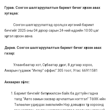
Гурав. Сонгон шалгаруулалтын баримт бичиг хүлээн авах
хугацаа:
Сонгон шалгаруулалтад оролцох иргэний баримт
бичгийг 2025 оны 04 дүгээр сарын 24-ний өдрийн 10:00 цаг
хүртэл хүлээн авна.
Дөрөв. Сонгон шалгаруулалтын баримт бичиг хүлээн авах
газар:
Улаанбаатар хот, Сүхбаатар дүүрэг, 8 дугаар хороо,
Амарын гудамж “Интер” оффис” 305 тоот, Утас: 66911581
Анхаарах зүйлс:
Баримт бичгийг битүүмжилсэн байх ба дугтуйн гадна
талд “Авто замын засвар арчлалтын нэгтгэл” ТӨХК-ийн
Төлөөлөн удирдах зөвлөлийн Нэр дэвшүүлэх түр хороонд