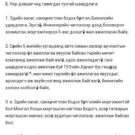
Б. Нэр дэвшигчид тавигдах тусгай шаардлага:
1. Эдийн засаг, санхүү, нягтлан бодох бүртгэл, Бизнесийн
удирдлага, Эрх зүй, Инженерийн чиглэлээр дээд боловсрол
эзэмшсэн, мэргэжлээрээ 5-аас доошгүй жил ажилласан байх;
2. Сүүлийн 5 жилийн хугацаанд авто замын засвар арчлалтын
чиглэлээр үйл ажиллагаа явуулж байсан төрийн өмчит
компанид ажиллаж байгаагүй, одоо ажилладаггүй
/энэ
шаардлага одоо ажиллаж буй ТУЗ-ийн Хараат бус гишүүдэд
хамаарахгүй/
*, мөн ижил төрлийн үйл ажиллагаа явуулдаг,
өрсөлдөгч аж ахуйн нэгжид ажиллаж байгаагүй, бизнесийн
хэлхээ холбоогүй байх;
3. а. Эдийн засаг, санхүү, нягтлан бодох бүртгэлийн мэргэжилтэй
бол Монгол Улсын мэргэшсэн нягтлан бодогч, эсхүл татварын
мэргэшсэн зөвлөх, эсхүл аудитын чиглэлээр ажиллаж байсан
бол;