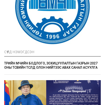
СҮҮЛД НЭМЭГДСЭН
ТӨРИЙН ӨМЧИЙН БОДЛОГО, ЗОХИЦУУЛАЛТЫН ГАЗРЫН 2027
ОНЫ ТӨСВИЙН ТӨСӨЛД ОЛОН НИЙТЭЭС АВАХ САНАЛ АСУУЛГА