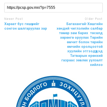
Newer Post
Older Post
Хараат бус гишүүнийг
Багахангай-Хөшгийн
сонгон шалгаруулах зар
хөндий чиглэлийн салбар
төмөр зам барих төсөлд
хөрөнгө оруулах Төрийн
өмчит болон төрийн
өмчийн оролцоотой
хуулийн этгээдүүдэд
Татварын ерөнхий
газраас зөвлөх уулзалт
хийлээ