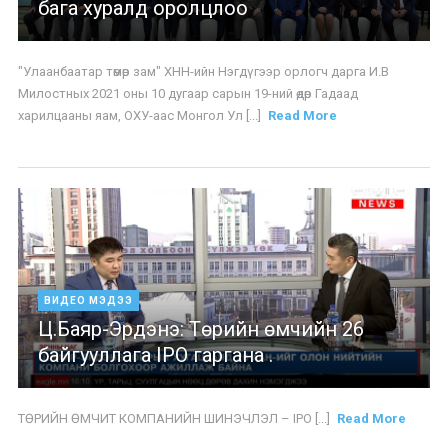
бага хуралд оролцлоо
"Улаанбаатар төмөр зам" ХНН-ийн Нэгдүгээр орлогч дарга И.В
Милостных 2021 оны 10 дугаар сарын 19-ний өдөр Гадаад
харилцааны яам, ОХУ-аас Монгол Ул [...]
Read More
ВИДЕО МЭДЭЭ
Ц.Баяр-Эрдэнэ: Төрийн өмчийн 26
байгууллага IPO гаргана .
ТӨРИЙН ӨМЧИТ КОМПАНИЙН ШИНЭЧЛЭЛ – IPO [...]
Read More