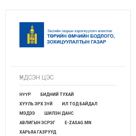
ҮНДСЭН ЦЭС
НҮҮР
БИДНИЙ ТУХАЙ
ХУУЛЬ ЭРХ ЗҮЙ
ИЛ ТОД БАЙДАЛ
МЭДЭЭ
ШИЛЭН ДАНС
АВЛИГЫН ЭСРЭГ
E-ZASAG.MN
ХАРЬЯА ГАЗРУУД