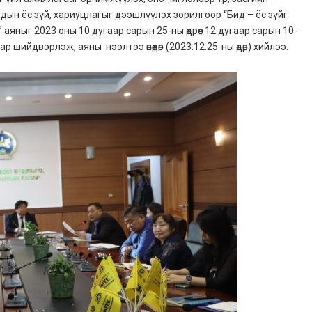
дын ёс зүй, хариуцлагыг дээшлүүлэх зорилгоор “Бид – ёс зүйг
 аяныг 2023 оны 10 дугаар сарын 25-ны өдрөөс 12 дугаар сарын 10-
 шийдвэрлэж, аяны нээлтээ өнөөдөр (2023.12.25-ны өдөр) хийлээ.