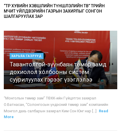
“ТӨР ХУВИЙН ХЭВШЛИЙН ТҮНШЛЭЛИЙН ТӨВ” ТӨРИЙН
ӨМЧИТ ҮЙЛДВЭРИЙН ГАЗРЫН ЗАХИРЛЫГ СОНГОН
ШАЛГАРУУЛАХ ЗАР
ХАРЬЯА ГАЗРУУД
Тавантолгой-зүүнбаян төмөр замд
дохиолол холбооны систем
суурилуулах гэрээг үзэглэлээ
“Монголын төмөр зам” ТӨХК-ийн Гүйцэтгэх захирал
О.Батнасан, “Солонгосын үндэсний төмөр зам” компанийн
Монгол дахь салбарын захирал Ким Сон Юнг нар [...]
Read
More