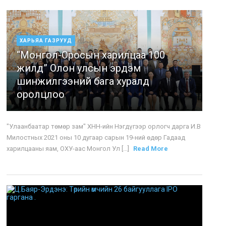
ХАРЬЯА ГАЗРУУД
“Монгол-Оросын харилцаа 100
жилд” Олон улсын эрдэм
шинжилгээний бага хуралд
оролцлоо
"Улаанбаатар төмөр зам" ХНН-ийн Нэгдүгээр орлогч дарга И.В
Милостных 2021 оны 10 дугаар сарын 19-ний өдөр Гадаад
харилцааны яам, ОХУ-аас Монгол Ул [...]
Read More