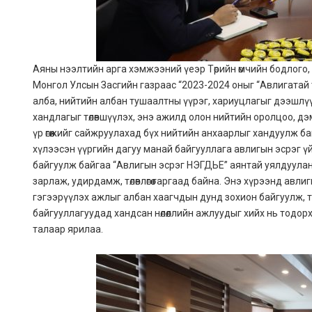
Аяны нээлтийн арга хэмжээний үеэр Төрийн өмчийн бодлого,
Монгол Улсын Засгийн газраас “2023-2024 оныг “Авлигатай 
алба, нийтийн албан тушаалтны үүрэг, хариуцлагыг дээшлүүл
хандлагыг төлөвшүүлэх, энэ ажилд олон нийтийн оролцоо, д
үр өгөөжийг сайжруулахад бүх нийтийн анхаарлыг хандуулж 
хүлээсэн үүргийн дагуу манай байгууллага авлигын эсрэг 
байгуулж байгаа “Авлигын эсрэг НЭГДЬЕ” аянтай уялдуулан
зарлаж, удирдамж, төлөвлөгөө гаргаад байна. Энэ хүрээнд авл
гэгээрүүлэх ажлыг албан хаагчдын дунд зохион байгуулж, 
байгууллагуудад хандсан нөлөөллийн ажлуудыг хийх нь тодор
талаар ярилаа.