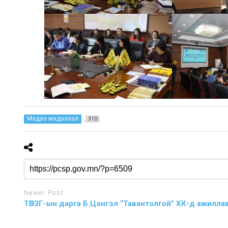
Мэдээ мэдээлэл
310
Newer Post
ТӨБЗГ-ын дарга Б.Цэнгэл “Тавантолгой” ХК-д ажилла