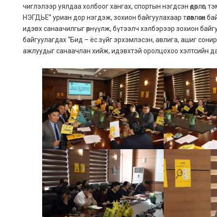
чиглэлээр уялдаа холбоог хангах, спортын нэгдсэн өдөрлөг, 
НЭГДЬЕ” уриан дор нэгдэж, зохион байгуулахаар төлөвлөсөн б
идэвх санаачилгыг өрнүүлж, бүтээлч хэлбэрээр зохион байг
байгуулагдах “Бид – ёс зүйг эрхэмлэсэн, авлига, ашиг сонир
ажлуудыг санаачлан хийж, идэвхтэй оролцохоо хэлтсийн да