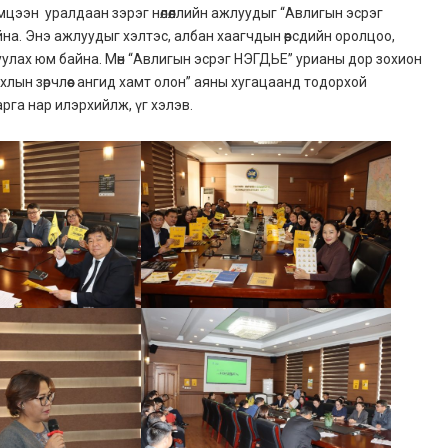
тэмцээн уралдаан зэрэг нөлөөллийн ажлуудыг “Авлигын эсрэг
айна. Энэ ажлуудыг хэлтэс, албан хаагчдын өөрсдийн оролцоо,
уулах юм байна. Мөн “Авлигын эсрэг НЭГДЬЕ” урианы дор зохион
хлын зөрчлөөс ангид хамт олон” аяны хугацаанд тодорхой
рга нар илэрхийлж, үг хэлэв.