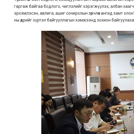
гаргаж байгаа бодлого, чиглэлийг хэрэгжүүлэх, албан хаагч
эрхэмлэсэн, авлига, ашиг сонирхлын зөрчлөөс ангид хамт олон”
ны өдрийг хүртэл байгууллагын хэмжээнд зохион байгуулахаар