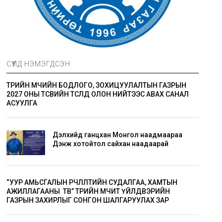
СҮҮЛД НЭМЭГДСЭН
ТӨРИЙН ӨМЧИЙН БОДЛОГО, ЗОХИЦУУЛАЛТЫН ГАЗРЫН
2027 ОНЫ ТӨСВИЙН ТӨСӨЛД ОЛОН НИЙТЭЭС АВАХ САНАЛ
АСУУЛГА
Дэлхийд ганцхан Монгол наадмаараа
Дэнж хотойтол сайхан наадаарай
“УУР АМЬСГАЛЫН ӨӨРЧЛӨЛТИЙН СУДАЛГАА, ХАМТЫН
АЖИЛЛАГААНЫ ТӨВ” ТӨРИЙН ӨМЧИТ ҮЙЛДВЭРИЙН
ГАЗРЫН ЗАХИРЛЫГ СОНГОН ШАЛГАРУУЛАХ ЗАР