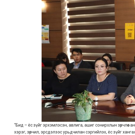
“Бид – ёс зүйг эрхэмлэсэн, авлига, ашиг сонирхлын зөрчлөө
хэрэг, зөрчил, эрсдэлээс урьдчилан сэргийлэх, ёс зүйг ханг