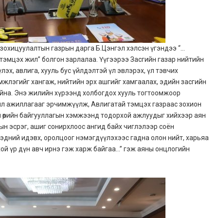
 зохицуулалтын газрын дарга Б.Цэнгэл хэлсэн үгэндээ “…
тэмцэх жил” болгон зарлалаа. Үүгээрээ Засгийн газар нийтийн
эх, авлига, хууль бус үйлдэлтэй үл эвлэрэх, үл тэвчих
эмжлэгийг хангаж, нийтийн эрх ашгийг хамгаалах, эдийн засгийн
байна. Энэ жилийн хүрээнд холбогдох хууль тогтоомжоор
үйл ажиллагааг эрчимжүүлж, Авлигатай тэмцэх газраас зохион
 өөрийн байгууллагын хэмжээнд тодорхой ажлуудыг хийхээр аян
игын эсрэг, ашиг сонирхлоос ангид байх чиглэлээр соён
тэдний идэвх, оролцоог нэмэгдүүлэхээс гадна олон нийт, харьяа
хой үр дүн авч ирнэ гэж харж байгаа…” гэж аяны онцлогийн