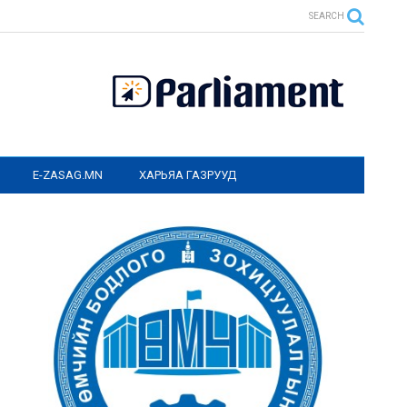
SEARCH
E-ZASAG.MN
ХАРЬЯА ГАЗРУУД