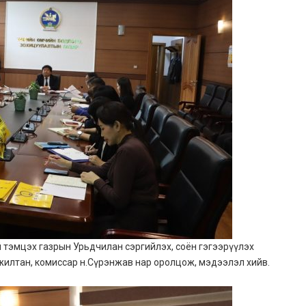
тэмцэх газрын Урьдчилан сэргийлэх, соён гэгээрүүлэх
 ажилтан, комиссар н.Сүрэнжав нар оролцож, мэдээлэл хийв.