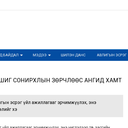
ОД БАЙДАЛ
МЭДЭЭ
ШИЛЭН ДАНС
АВЛИГЫН ЭСРЭГ
, АШИГ СОНИРХЛЫН ЗӨРЧЛӨӨС АНГИД ХАМТ
лигын эсрэг үйл ажиллагааг эрчимжүүлэх, энэ
элийг хэ
г үйл ажиллагааг эрчимжүүлэх, энэ чиглэлээр төр, засгийн