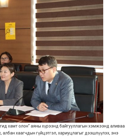
с ангид хамт олон” аяны хүрээнд байгууллагын хэмжээнд аливаа
ах, албан хаагчдын гүйцэтгэл, хариуцлагыг дээшлүүлэх, энэ