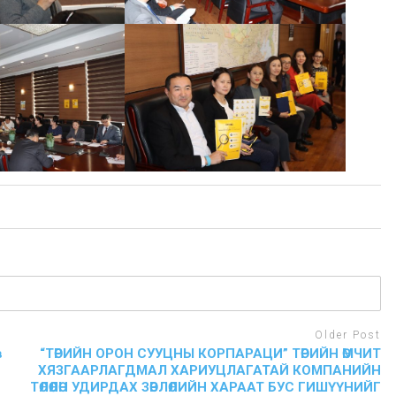
Older Post
в
“ТӨРИЙН ОРОН СУУЦНЫ КОРПАРАЦИ” ТӨРИЙН ӨМЧИТ
ХЯЗГААРЛАГДМАЛ ХАРИУЦЛАГАТАЙ КОМПАНИЙН
ТӨЛӨӨЛӨН УДИРДАХ ЗӨВЛӨЛИЙН ХАРААТ БУС ГИШҮҮНИЙГ