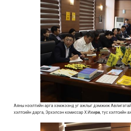
Аяны нээлтийн арга хэмжээнд уг ажлыг дэмжиж Авлигатай 
хэлтсийн дарга, Эрхэлсэн комиссар Х.Ихмөрөн, тус хэлтсийн