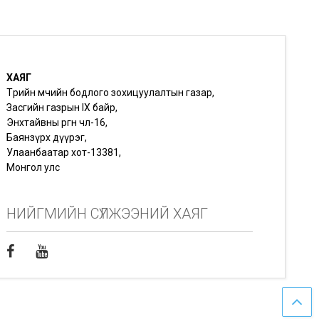
ХАЯГ
Төрийн өмчийн бодлого зохицуулалтын газар,
Засгийн газрын IX байр,
Энхтайвны өргөн чөлөө-16,
Баянзүрх дүүрэг,
Улаанбаатар хот-13381,
Монгол улс
НИЙГМИЙН СҮЛЖЭЭНИЙ ХАЯГ