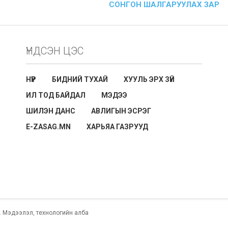
СОНГОН ШАЛГАРУУЛАХ ЗАР
ҮНДСЭН ЦЭС
НҮҮР
БИДНИЙ ТУХАЙ
ХУУЛЬ ЭРХ ЗҮЙ
ИЛ ТОД БАЙДАЛ
МЭДЭЭ
ШИЛЭН ДАНС
АВЛИГЫН ЭСРЭГ
E-ZASAG.MN
ХАРЬЯА ГАЗРУУД
ed. Мэдээлэл, технологийн алба