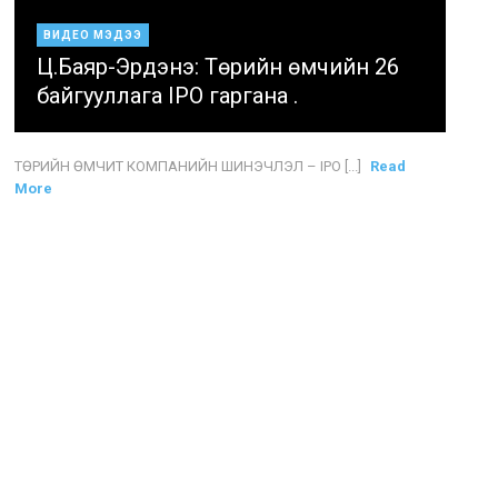
ВИДЕО МЭДЭЭ
Ц.Баяр-Эрдэнэ: Төрийн өмчийн 26
байгууллага IPO гаргана .
ТӨРИЙН ӨМЧИТ КОМПАНИЙН ШИНЭЧЛЭЛ – IPO [...]
Read
More