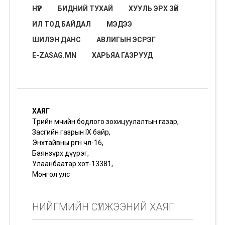
НҮҮР
БИДНИЙ ТУХАЙ
ХУУЛЬ ЭРХ ЗҮЙ
ИЛ ТОД БАЙДАЛ
МЭДЭЭ
ШИЛЭН ДАНС
АВЛИГЫН ЭСРЭГ
E-ZASAG.MN
ХАРЬЯА ГАЗРУУД
ХАЯГ
Төрийн өмчийн бодлого зохицуулалтын газар,
Засгийн газрын IX байр,
Энхтайвны өргөн чөлөө-16,
Баянзүрх дүүрэг,
Улаанбаатар хот-13381,
Монгол улс
НИЙГМИЙН СҮЛЖЭЭНИЙ ХАЯГ