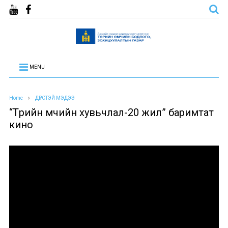
MENU
Home
ДҮРСТЭЙ МЭДЭЭ
“Төрийн өмчийн хувьчлал-20 жил” баримтат
кино