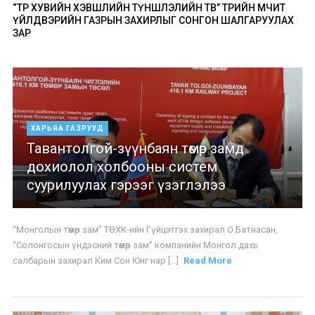
“ТӨР ХУВИЙН ХЭВШЛИЙН ТҮНШЛЭЛИЙН ТӨВ” ТӨРИЙН ӨМЧИТ
ҮЙЛДВЭРИЙН ГАЗРЫН ЗАХИРЛЫГ СОНГОН ШАЛГАРУУЛАХ
ЗАР
ХАРЬЯА ГАЗРУУД
Тавантолгой-зүүнбаян төмөр замд
дохиолол холбооны систем
суурилуулах гэрээг үзэглэлээ
“Монголын төмөр зам” ТӨХК-ийн Гүйцэтгэх захирал О.Батнасан,
“Солонгосын үндэсний төмөр зам” компанийн Монгол дахь
салбарын захирал Ким Сон Юнг нар [...]
Read More