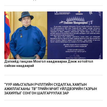
Дэлхийд ганцхан Монгол наадмаараа Дэнж хотойтол
сайхан наадаарай
“УУР АМЬСГАЛЫН ӨӨРЧЛӨЛТИЙН СУДАЛГАА, ХАМТЫН
АЖИЛЛАГААНЫ ТӨВ” ТӨРИЙН ӨМЧИТ ҮЙЛДВЭРИЙН ГАЗРЫН
ЗАХИРЛЫГ СОНГОН ШАЛГАРУУЛАХ ЗАР