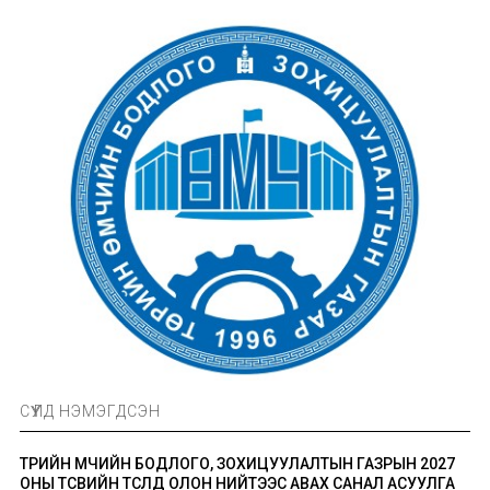
СҮҮЛД НЭМЭГДСЭН
ТӨРИЙН ӨМЧИЙН БОДЛОГО, ЗОХИЦУУЛАЛТЫН ГАЗРЫН 2027
ОНЫ ТӨСВИЙН ТӨСӨЛД ОЛОН НИЙТЭЭС АВАХ САНАЛ АСУУЛГА