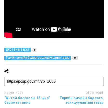
ДҮРСТЭЙ МЭДЭЭ
8
Төрийн өмчийн бодлого зохицуулалтын газар
88
Newer Post
Older Post
“Өмчтэй болгосон-15 жил”
Төрийн өмчийн бодлого,
баримтат кино
зохицуулалтын газар