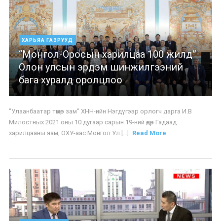
ХАРЬЯА ГАЗРУУД
“Монгол-Оросын харилцаа 100 жилд”
Олон улсын эрдэм шинжилгээний
бага хуралд оролцлоо
"Улаанбаатар төмөр зам" ХНН-ийн Нэгдүгээр орлогч дарга И.В
Милостных 2021 оны 10 дугаар сарын 19-ний өдөр Гадаад
харилцааны яам, ОХУ-аас Монгол Ул [...]
Read More