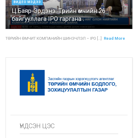
ВИДЕО МЭДЭЭ
Ц.Баяр-Эрдэнэ: Төрийн өмчийн 26
байгууллага IPO гаргана .
ТӨРИЙН ӨМЧИТ КОМПАНИЙН ШИНЭЧЛЭЛ – IPO [...]
Read More
ҮНДСЭН ЦЭС