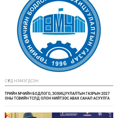
СҮҮЛД НЭМЭГДСЭН
ТӨРИЙН ӨМЧИЙН БОДЛОГО, ЗОХИЦУУЛАЛТЫН ГАЗРЫН 2027
ОНЫ ТӨСВИЙН ТӨСӨЛД ОЛОН НИЙТЭЭС АВАХ САНАЛ АСУУЛГА