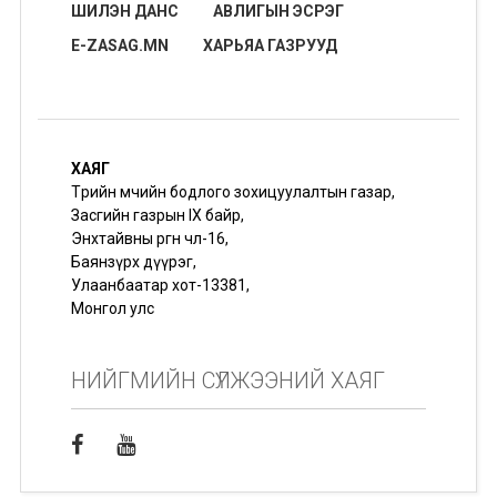
ШИЛЭН ДАНС
АВЛИГЫН ЭСРЭГ
E-ZASAG.MN
ХАРЬЯА ГАЗРУУД
ХАЯГ
Төрийн өмчийн бодлого зохицуулалтын газар,
Засгийн газрын IX байр,
Энхтайвны өргөн чөлөө-16,
Баянзүрх дүүрэг,
Улаанбаатар хот-13381,
Монгол улс
НИЙГМИЙН СҮЛЖЭЭНИЙ ХАЯГ