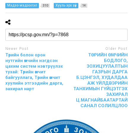
Мэдээ мэдээлэл
Хууль эрх зүй
310
14
Newer Post
Older Post
Төрийн болон орон
ТӨРИЙН ӨМЧИЙН
нутгийн өмчийн нэгдсэн
БОДЛОГО,
цахим систем нэвтрүүлэх
ЗОХИЦУУЛАЛТЫН
тухай: Төрийн өмчит
ГАЗРЫН ДАРГА
байгууллага, Төрийн өмчит
Б.ЦЭНГЭЛ, ХУДАЛДАА
хуулийн этгээдийн дарга,
АЖ ҮЙЛДВЭРИЙН
захирал нарт
ТАНХИМЫН ГҮЙЦЭТГЭХ
ЗАХИРАЛ
Ц.МАГНАЙБААТАРТАЙ
САНАЛ СОЛИЛЦЛОО