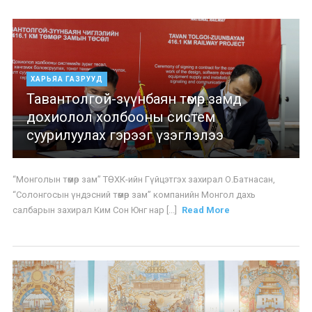
ХАРЬЯА ГАЗРУУД
Тавантолгой-зүүнбаян төмөр замд
дохиолол холбооны систем
суурилуулах гэрээг үзэглэлээ
“Монголын төмөр зам” ТӨХК-ийн Гүйцэтгэх захирал О.Батнасан,
“Солонгосын үндэсний төмөр зам” компанийн Монгол дахь
салбарын захирал Ким Сон Юнг нар [...]
Read More