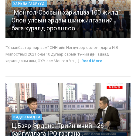
ХАРЬЯА ГАЗРУУД
“Монгол-Оросын харилцаа 100 жилд”
Олон улсын эрдэм шинжилгээний
бага хуралд оролцлоо
"Улаанбаатар төмөр зам" ХНН-ийн Нэгдүгээр орлогч дарга И.В
Милостных 2021 оны 10 дугаар сарын 19-ний өдөр Гадаад
харилцааны яам, ОХУ-аас Монгол Ул [...]
Read More
ВИДЕО МЭДЭЭ
Ц.Баяр-Эрдэнэ: Төрийн өмчийн 26
байгууллага IPO гаргана .