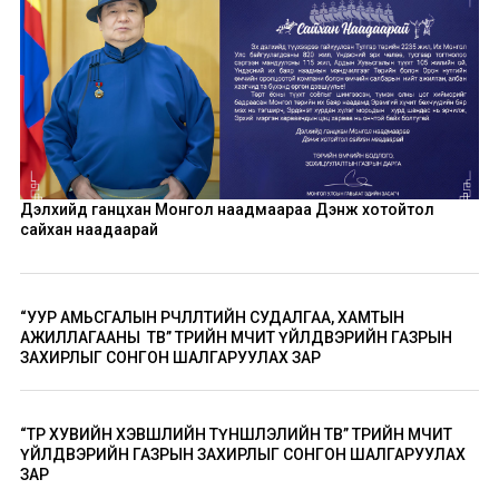
Дэлхийд ганцхан Монгол наадмаараа Дэнж хотойтол
сайхан наадаарай
“УУР АМЬСГАЛЫН ӨӨРЧЛӨЛТИЙН СУДАЛГАА, ХАМТЫН
АЖИЛЛАГААНЫ ТӨВ” ТӨРИЙН ӨМЧИТ ҮЙЛДВЭРИЙН ГАЗРЫН
ЗАХИРЛЫГ СОНГОН ШАЛГАРУУЛАХ ЗАР
“ТӨР ХУВИЙН ХЭВШЛИЙН ТҮНШЛЭЛИЙН ТӨВ” ТӨРИЙН ӨМЧИТ
ҮЙЛДВЭРИЙН ГАЗРЫН ЗАХИРЛЫГ СОНГОН ШАЛГАРУУЛАХ
ЗАР