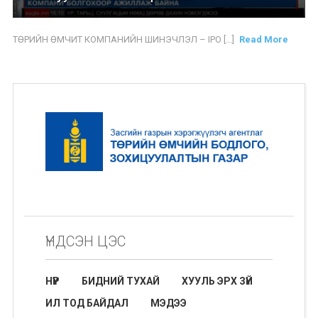
ТӨРИЙН ӨМЧИТ КОМПАНИЙН ШИНЭЧЛЭЛ – IPO [...]
Read More
ҮНДСЭН ЦЭС
НҮҮР
БИДНИЙ ТУХАЙ
ХУУЛЬ ЭРХ ЗҮЙ
ИЛ ТОД БАЙДАЛ
МЭДЭЭ