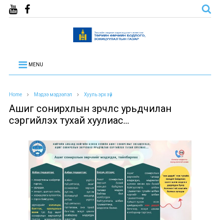
MENU
Home
Мэдээ мэдээлэл
Хууль эрх зүй
Ашиг сонирхлын зөрчлөөс урьдчилан
сэргийлэх тухай хуулиас…