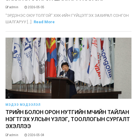
admin
2026-05-05
"ЭРДЭНЭС ОЮУ ТОЛГОЙ" ХХК-ИЙН ГҮЙЦЭТГЭХ ЗАХИРАЛ СОНГОН
ШАЛГАРУУ [...]
Read More
МЭДЭЭ МЭДЭЭЛЭЛ
​ТӨРИЙН БОЛОН ОРОН НУТГИЙН ӨМЧИЙН ТАЙЛАН
НЭГТГЭХ УЛСЫН ҮЗЛЭГ, ТООЛЛОГЫН СУРГАЛТ
ЭХЭЛЛЭЭ​
admin
2026-05-04