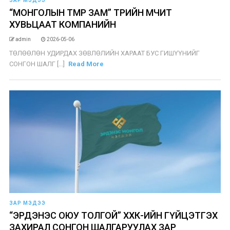
ЗАР МЭДЭЭ
“МОНГОЛЫН ТӨМӨР ЗАМ” ТӨРИЙН ӨМЧИТ
ХУВЬЦААТ КОМПАНИЙН
admin
2026-05-06
ТӨЛӨӨЛӨН УДИРДАХ ЗӨВЛӨЛИЙН ХАРААТ БУС ГИШҮҮНИЙГ
СОНГОН ШАЛГ [...]
Read More
ЗАР МЭДЭЭ
“ЭРДЭНЭС ОЮУ ТОЛГОЙ” ХХК-ИЙН ГҮЙЦЭТГЭХ
ЗАХИРАЛ СОНГОН ШАЛГАРУУЛАХ ЗАР