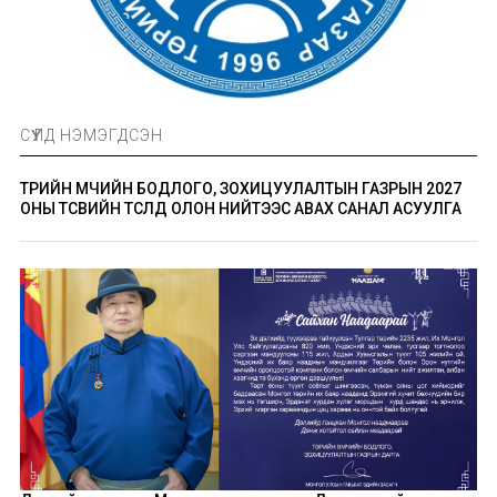
СҮҮЛД НЭМЭГДСЭН
ТӨРИЙН ӨМЧИЙН БОДЛОГО, ЗОХИЦУУЛАЛТЫН ГАЗРЫН 2027
ОНЫ ТӨСВИЙН ТӨСӨЛД ОЛОН НИЙТЭЭС АВАХ САНАЛ АСУУЛГА