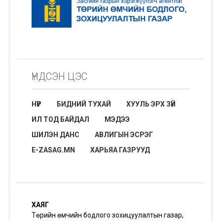
ҮНДСЭН ЦЭС
НҮҮР
БИДНИЙ ТУХАЙ
ХУУЛЬ ЭРХ ЗҮЙ
ИЛ ТОД БАЙДАЛ
МЭДЭЭ
ШИЛЭН ДАНС
АВЛИГЫН ЭСРЭГ
E-ZASAG.MN
ХАРЬЯА ГАЗРУУД
ХАЯГ
Төрийн өмчийн бодлого зохицуулалтын газар,