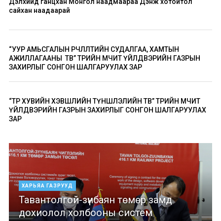
Дэлхийд ганцхан Монгол наадмаараа Дэнж хотойтол
сайхан наадаарай
“УУР АМЬСГАЛЫН ӨӨРЧЛӨЛТИЙН СУДАЛГАА, ХАМТЫН
АЖИЛЛАГААНЫ ТӨВ” ТӨРИЙН ӨМЧИТ ҮЙЛДВЭРИЙН ГАЗРЫН
ЗАХИРЛЫГ СОНГОН ШАЛГАРУУЛАХ ЗАР
“ТӨР ХУВИЙН ХЭВШЛИЙН ТҮНШЛЭЛИЙН ТӨВ” ТӨРИЙН ӨМЧИТ
ҮЙЛДВЭРИЙН ГАЗРЫН ЗАХИРЛЫГ СОНГОН ШАЛГАРУУЛАХ
ЗАР
ХАРЬЯА ГАЗРУУД
Тавантолгой-зүүнбаян төмөр замд
дохиолол холбооны систем