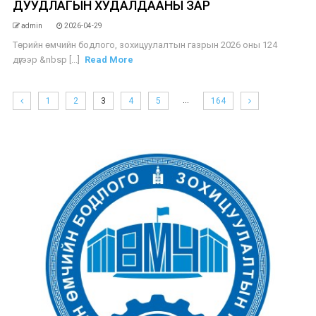
ДУУДЛАГЫН ХУДАЛДААНЫ ЗАР
admin
2026-04-29
Төрийн өмчийн бодлого, зохицуулалтын газрын 2026 оны 124
дүгээр &nbsp [...]
Read More
…
1
2
3
4
5
164