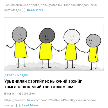
Төрийн өмчийн бодлого, зохицуулалтын газраас өнөөдөр 09:30
цагт Мэдээ [...]
Read More
ДҮРСТЭЙ МЭДЭЭ
Урьдчилан сэргийлэх нь хүний эрхийг
хамгаалах хамгийн зөв алхам юм
admin
2026-05-01
https://www.youtube.com/watch?v=02gsdC4Sk8g Хувийн болон
байгуул [...]
Read More