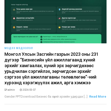
МЭДЭЭ МЭДЭЭЛЭЛ
Монгол Улсын Засгийн газрын 2023 оны 231
дүгээр “Бизнесийн үйл ажиллагаанд хүний
эрхийг хамгаалах, хүний эрх зөрчигдөхөөс
урьдчилан сэргийлэх, зөрчигдсөн эрхийг
сэргээх үйл ажиллагааны төлөвлөгөө”-ний
хүрээнд хэрэгжүүлэх ажил, арга хэмжээ
admin
2026-05-07
Gender PPTDownload Бизнес ба хүний эрхийн удирдах [...]
Read More