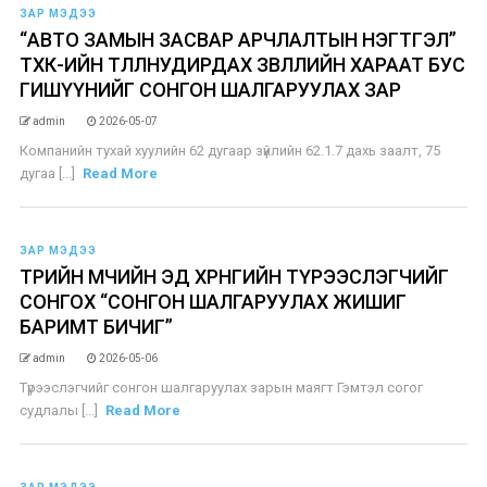
ЗАР МЭДЭЭ
“АВТО ЗАМЫН ЗАСВАР АРЧЛАЛТЫН НЭГТГЭЛ”
ТӨХК-ИЙН ТӨЛӨӨЛӨНУДИРДАХ ЗӨВЛӨЛИЙН ХАРААТ БУС
ГИШҮҮНИЙГ СОНГОН ШАЛГАРУУЛАХ ЗАР
admin
2026-05-07
Компанийн тухай хуулийн 62 дугаар зүйлийн 62.1.7 дахь заалт, 75
дугаа [...]
Read More
ЗАР МЭДЭЭ
ТӨРИЙН ӨМЧИЙН ЭД ХӨРӨНГИЙН ТҮРЭЭСЛЭГЧИЙГ
СОНГОХ “СОНГОН ШАЛГАРУУЛАХ ЖИШИГ
БАРИМТ БИЧИГ”
admin
2026-05-06
Түрээслэгчийг сонгон шалгаруулах зарын маягт Гэмтэл согог
судлалы [...]
Read More