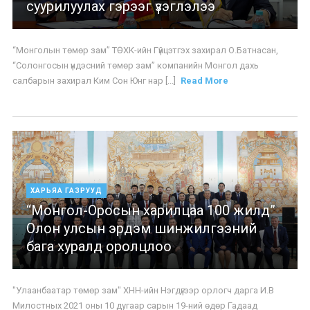
суурилуулах гэрээг үзэглэлээ
“Монголын төмөр зам” ТӨХК-ийн Гүйцэтгэх захирал О.Батнасан,
“Солонгосын үндэсний төмөр зам” компанийн Монгол дахь
салбарын захирал Ким Сон Юнг нар [...]
Read More
ХАРЬЯА ГАЗРУУД
“Монгол-Оросын харилцаа 100 жилд”
Олон улсын эрдэм шинжилгээний
бага хуралд оролцлоо
"Улаанбаатар төмөр зам" ХНН-ийн Нэгдүгээр орлогч дарга И.В
Милостных 2021 оны 10 дугаар сарын 19-ний өдөр Гадаад