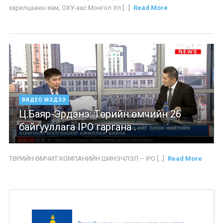
харилцааны яам, ОХУ-аас Монгол Ул [...]
Read More
ВИДЕО МЭДЭЭ
Ц.Баяр-Эрдэнэ: Төрийн өмчийн 26
байгууллага IPO гаргана .
ТӨРИЙН ӨМЧИТ КОМПАНИЙН ШИНЭЧЛЭЛ – IPO [...]
Read More