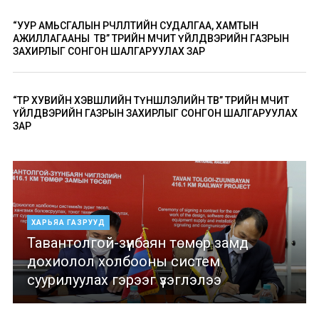
“УУР АМЬСГАЛЫН ӨӨРЧЛӨЛТИЙН СУДАЛГАА, ХАМТЫН
АЖИЛЛАГААНЫ ТӨВ” ТӨРИЙН ӨМЧИТ ҮЙЛДВЭРИЙН ГАЗРЫН
ЗАХИРЛЫГ СОНГОН ШАЛГАРУУЛАХ ЗАР
“ТӨР ХУВИЙН ХЭВШЛИЙН ТҮНШЛЭЛИЙН ТӨВ” ТӨРИЙН ӨМЧИТ
ҮЙЛДВЭРИЙН ГАЗРЫН ЗАХИРЛЫГ СОНГОН ШАЛГАРУУЛАХ
ЗАР
ХАРЬЯА ГАЗРУУД
Тавантолгой-зүүнбаян төмөр замд
дохиолол холбооны систем
суурилуулах гэрээг үзэглэлээ