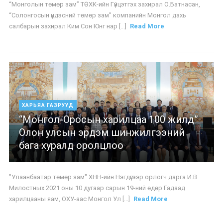
“Монголын төмөр зам” ТӨХК-ийн Гүйцэтгэх захирал О.Батнасан,
“Солонгосын үндэсний төмөр зам” компанийн Монгол дахь
салбарын захирал Ким Сон Юнг нар [...]
Read More
ХАРЬЯА ГАЗРУУД
“Монгол-Оросын харилцаа 100 жилд”
Олон улсын эрдэм шинжилгээний
бага хуралд оролцлоо
"Улаанбаатар төмөр зам" ХНН-ийн Нэгдүгээр орлогч дарга И.В
Милостных 2021 оны 10 дугаар сарын 19-ний өдөр Гадаад
харилцааны яам, ОХУ-аас Монгол Ул [...]
Read More