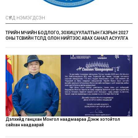
СҮҮЛД НЭМЭГДСЭН
ТӨРИЙН ӨМЧИЙН БОДЛОГО, ЗОХИЦУУЛАЛТЫН ГАЗРЫН 2027
ОНЫ ТӨСВИЙН ТӨСӨЛД ОЛОН НИЙТЭЭС АВАХ САНАЛ АСУУЛГА
Дэлхийд ганцхан Монгол наадмаараа Дэнж хотойтол
сайхан наадаарай