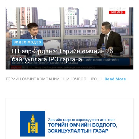
ВИДЕО МЭДЭЭ
Ц.Баяр-Эрдэнэ: Төрийн өмчийн 26
байгууллага IPO гаргана .
ТӨРИЙН ӨМЧИТ КОМПАНИЙН ШИНЭЧЛЭЛ – IPO [...]
Read More