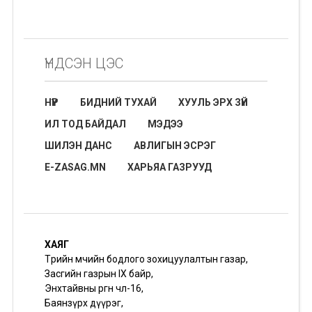
ҮНДСЭН ЦЭС
НҮҮР
БИДНИЙ ТУХАЙ
ХУУЛЬ ЭРХ ЗҮЙ
ИЛ ТОД БАЙДАЛ
МЭДЭЭ
ШИЛЭН ДАНС
АВЛИГЫН ЭСРЭГ
E-ZASAG.MN
ХАРЬЯА ГАЗРУУД
ХАЯГ
Төрийн өмчийн бодлого зохицуулалтын газар,
Засгийн газрын IX байр,
Энхтайвны өргөн чөлөө-16,
Баянзүрх дүүрэг,