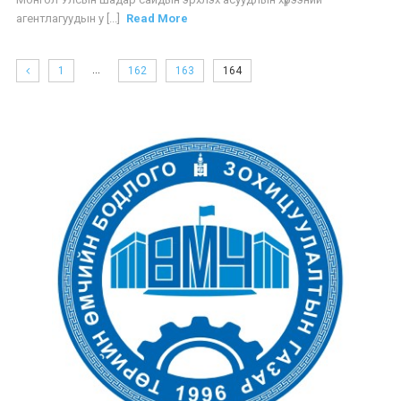
агентлагуудын у [...]
Read More
…
1
162
163
164