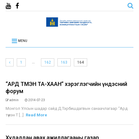
MENU
…
1
162
163
164
“АРД ТҮМЭН ТА-ХААН” хэрэглэгчийн үндэсний
форум
admin
2014-07-23
Монгол Улсын шадар сайд Д.Тэрбишдагвын санаачлагаар “Ард
түмэн Т [...]
Read More
Худалдан авах ажиллагааны газар