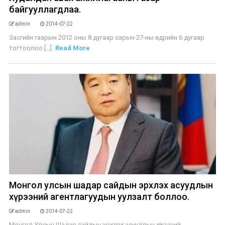
байгууллагдлаа.
admin
2014-07-22
Засгийн газрын 2012 оны 8 дугаар сарын 27-ны өдрийн 6 дугаар
тогтоолоо [...]
Read More
Монгол улсын шадар сайдын эрхлэх асуудлын
хүрээний агентлагуудын уулзалт боллоо.
admin
2014-07-22
Монгол Улсын Шадар сайдын эрхлэх асуудлын хүрээний