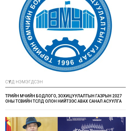
СҮҮЛД НЭМЭГДСЭН
ТӨРИЙН ӨМЧИЙН БОДЛОГО, ЗОХИЦУУЛАЛТЫН ГАЗРЫН 2027
ОНЫ ТӨСВИЙН ТӨСӨЛД ОЛОН НИЙТЭЭС АВАХ САНАЛ АСУУЛГА