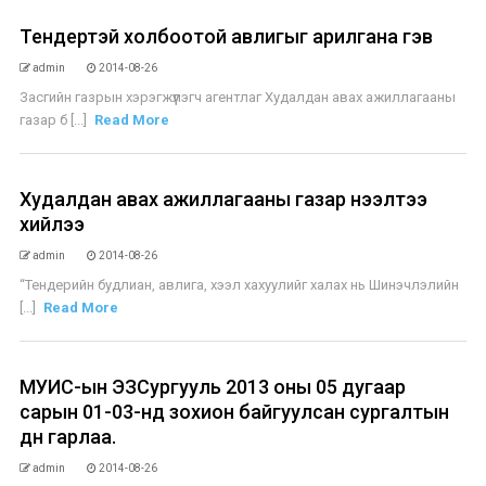
Тендертэй холбоотой авлигыг арилгана гэв
admin
2014-08-26
Засгийн газрын хэрэгжүүлэгч агентлаг Худалдан авах ажиллагааны
газар б [...]
Read More
Худалдан авах ажиллагааны газар нээлтээ
хийлээ
admin
2014-08-26
“Тендерийн будлиан, авлига, хээл хахуулийг халах нь Шинэчлэлийн
[...]
Read More
МУИС-ын ЭЗСургууль 2013 оны 05 дугаар
сарын 01-03-нд зохион байгуулсан сургалтын
дүн гарлаа.
admin
2014-08-26