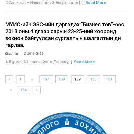
С.Санжжав Н.Ичинноров Э.Өнөржаргал [...]
Read More
МУИС-ийн ЭЗС-ийн дэргэдэх “Бизнес төв”-өөс
2013 оны 4 дүгээр сарын 23-25-ний хооронд
зохион байгуулсан сургалтын шалгалтын дүн
гарлаа.
admin
2014-08-26
А.Бурмаа А.Наранчимэг А.Даваахүү [...]
Read More
…
1
157
158
159
160
161
…
164