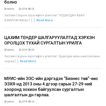
болно
admin
2014-08-26
Засгийн Газрын хэрэгжүүлэгч агентлаг "ХУДАЛДАН АВАХ
АЖИЛЛАГААНЫ Г [...]
Read More
ЦАХИМ ТЕНДЕР ШАЛГАРУУЛАЛТАД ХЭРХЭН
ОРОЛЦОХ ТУХАЙ СУРГАЛТЫН УРИЛГА
admin
2014-08-26
Засгийн газрын хэрэгжүүлэгч агентлаг, Худалдан авах ажиллагааны
газраа [...]
Read More
МУИС-ийн ЭЗС-ийн дэргэдэх “Бизнес төв”-өөс
ЭЗХЯ-нд 2013 оны 4 дүгээр сарын 27-29-ний
хооронд зохион байгуулсан сургалтын
шалгалтын дүн гарлаа.
admin
2014-08-26