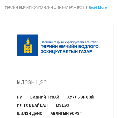
ТӨРИЙН ӨМЧИТ КОМПАНИЙН ШИНЭЧЛЭЛ – IPO [...]
Read More
ҮНДСЭН ЦЭС
НҮҮР
БИДНИЙ ТУХАЙ
ХУУЛЬ ЭРХ ЗҮЙ
ИЛ ТОД БАЙДАЛ
МЭДЭЭ
ШИЛЭН ДАНС
АВЛИГЫН ЭСРЭГ