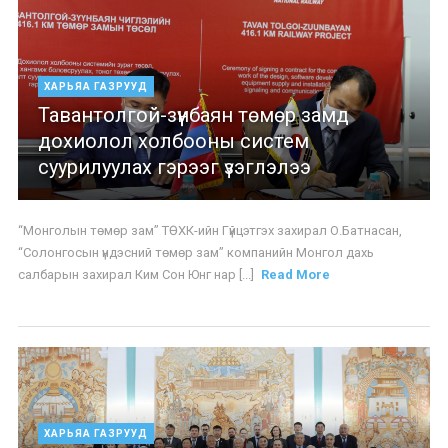
ХАРЬЯА ГАЗРУУД
Тавантолгой-зүүнбаян төмөр замд
дохиолол холбооны систем
суурилуулах гэрээг үзэглэлээ
“Монголын төмөр зам” ТӨХК-ийн Гүйцэтгэх захирал О.Батнасан,
“Солонгосын үндэсний төмөр зам” компанийн Монгол дахь
салбарын захирал Ким Сон Юнг нар [...]
Read More
ХАРЬЯА ГАЗРУУД