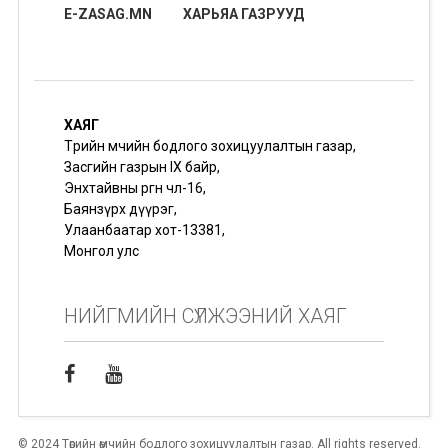
E-ZASAG.MN
ХАРЬЯА ГАЗРУУД
ХАЯГ
Төрийн өмчийн бодлого зохицуулалтын газар,
Засгийн газрын IX байр,
Энхтайвны өргөн чөлөө-16,
Баянзүрх дүүрэг,
Улаанбаатар хот-13381,
Монгол улс
НИЙГМИЙН СҮЛЖЭЭНИЙ ХАЯГ
© 2024 Төрийн өмчийн бодлого зохицуулалтын газар. All rights reserved.