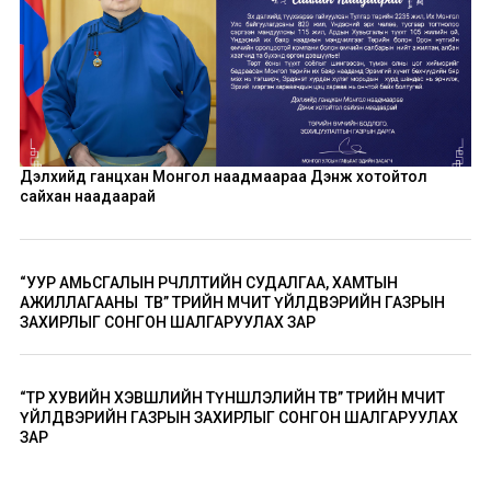
Дэлхийд ганцхан Монгол наадмаараа Дэнж хотойтол
сайхан наадаарай
“УУР АМЬСГАЛЫН ӨӨРЧЛӨЛТИЙН СУДАЛГАА, ХАМТЫН
АЖИЛЛАГААНЫ ТӨВ” ТӨРИЙН ӨМЧИТ ҮЙЛДВЭРИЙН ГАЗРЫН
ЗАХИРЛЫГ СОНГОН ШАЛГАРУУЛАХ ЗАР
“ТӨР ХУВИЙН ХЭВШЛИЙН ТҮНШЛЭЛИЙН ТӨВ” ТӨРИЙН ӨМЧИТ
ҮЙЛДВЭРИЙН ГАЗРЫН ЗАХИРЛЫГ СОНГОН ШАЛГАРУУЛАХ
ЗАР