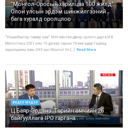
“Монгол-Оросын харилцаа 100 жилд”
Олон улсын эрдэм шинжилгээний
бага хуралд оролцлоо
"Улаанбаатар төмөр зам" ХНН-ийн Нэгдүгээр орлогч дарга И.В
Милостных 2021 оны 10 дугаар сарын 19-ний өдөр Гадаад
харилцааны яам, ОХУ-аас Монгол Ул [...]
Read More
ВИДЕО МЭДЭЭ
Ц.Баяр-Эрдэнэ: Төрийн өмчийн 26
байгууллага IPO гаргана .