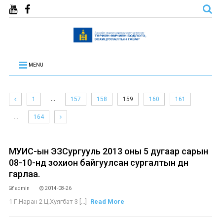
MENU
…
1
157
158
159
160
161
…
164
МУИС-ын ЭЗСургууль 2013 оны 5 дугаар сарын
08-10-нд зохион байгуулсан сургалтын дүн
гарлаа.
admin
2014-08-26
1 Г.Наран 2 Ц.Хуягбат 3 [...]
Read More