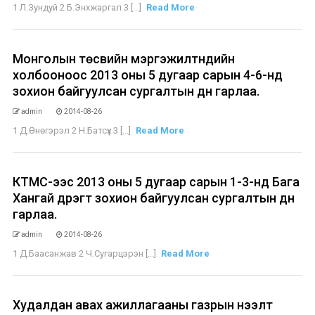
1 Л.Зундуй 2 Б.Энхжаргал 3 [...]
Read More
Монголын төсвийн мэргэжилтнүүдийн
холбооноос 2013 оны 5 дугаар сарын 4-6-нд
зохион байгуулсан сургалтын дүн гарлаа.
admin
2014-08-26
1 Д.Өнөгэрэл 2 Н.Батсүх 3 [...]
Read More
КТМС-ээс 2013 оны 5 дугаар сарын 1-3-нд Бага
Хангай дүүрэгт зохион байгуулсан сургалтын дүн
гарлаа.
admin
2014-08-26
1 Д.Баасанжав 2 Ч.Сугарцэрэн [...]
Read More
Худалдан авах ажиллагааны газрын нээлт