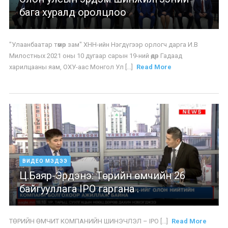
бага хуралд оролцлоо
"Улаанбаатар төмөр зам" ХНН-ийн Нэгдүгээр орлогч дарга И.В
Милостных 2021 оны 10 дугаар сарын 19-ний өдөр Гадаад
харилцааны яам, ОХУ-аас Монгол Ул [...]
Read More
ВИДЕО МЭДЭЭ
Ц.Баяр-Эрдэнэ: Төрийн өмчийн 26
байгууллага IPO гаргана .
ТӨРИЙН ӨМЧИТ КОМПАНИЙН ШИНЭЧЛЭЛ – IPO [...]
Read More