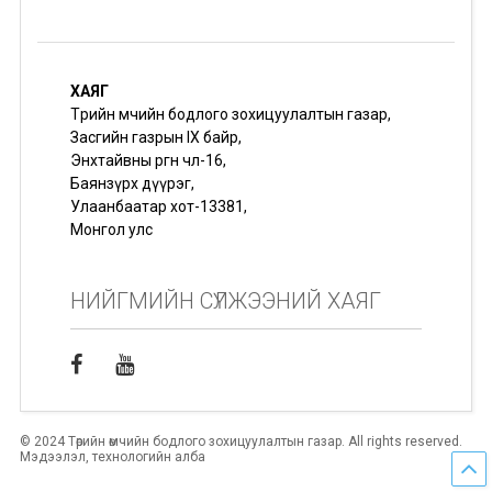
ХАЯГ
Төрийн өмчийн бодлого зохицуулалтын газар,
Засгийн газрын IX байр,
Энхтайвны өргөн чөлөө-16,
Баянзүрх дүүрэг,
Улаанбаатар хот-13381,
Монгол улс
НИЙГМИЙН СҮЛЖЭЭНИЙ ХАЯГ
© 2024 Төрийн өмчийн бодлого зохицуулалтын газар. All rights reserved.
Мэдээлэл, технологийн алба