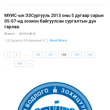
МУИС-ын ЭЗСургууль 2013 оны 5 дугаар сарын
05-07-нд зохион байгуулсан сургалтын дүн
гарлаа.
admin
2014-08-26
1 Д.Одгэрэл 2 Б.Ариунаа 3 [...]
Read More
…
1
156
157
158
159
160
…
164