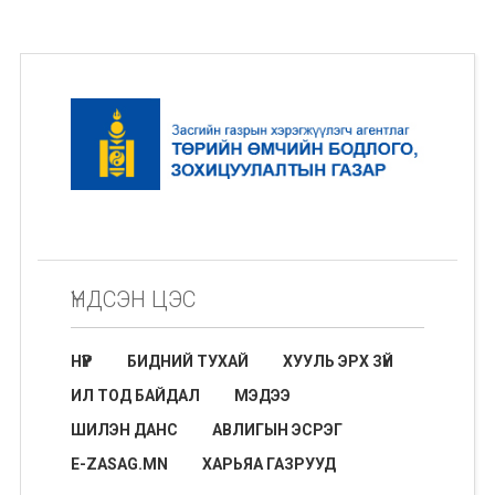
ҮНДСЭН ЦЭС
НҮҮР
БИДНИЙ ТУХАЙ
ХУУЛЬ ЭРХ ЗҮЙ
ИЛ ТОД БАЙДАЛ
МЭДЭЭ
ШИЛЭН ДАНС
АВЛИГЫН ЭСРЭГ
E-ZASAG.MN
ХАРЬЯА ГАЗРУУД