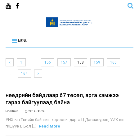
MENU
…
1
156
157
158
159
160
…
164
Өнөөдрийн байдлаар 67 төсөл, арга хэмжээ
гэрээ байгуулаад байна
admin
2014-08-26
УИХ-ын Төсвийн байнгын хорооны дарга Ц.Даваасүрэн, УИХ-ын
гишүүн Б.Бол [...]
Read More