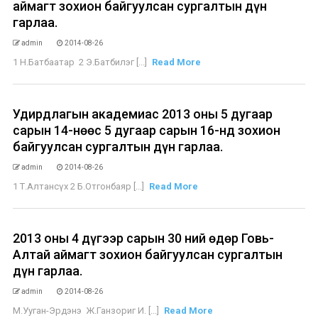
аймагт зохион байгуулсан сургалтын дүн
гарлаа.
admin
2014-08-26
1 Н.Батбаатар 2 Э.Батбилэг [...]
Read More
Удирдлагын академиас 2013 оны 5 дугаар
сарын 14-нөөс 5 дугаар сарын 16-нд зохион
байгуулсан сургалтын дүн гарлаа.
admin
2014-08-26
1 Т.Алтансүх 2 Б.Отгонбаяр [...]
Read More
2013 оны 4 дүгээр сарын 30 ний өдөр Говь-
Алтай аймагт зохион байгуулсан сургалтын
дүн гарлаа.
admin
2014-08-26
М.Ууган-Эрдэнэ Ж.Ганзориг И. [...]
Read More