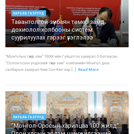
ХАРЬЯА ГАЗРУУД
Тавантолгой-зүүнбаян төмөр замд
дохиолол холбооны систем
суурилуулах гэрээг үзэглэлээ
“Монголын төмөр зам” ТӨХК-ийн Гүйцэтгэх захирал О.Батнасан,
“Солонгосын үндэсний төмөр зам” компанийн Монгол дахь
салбарын захирал Ким Сон Юнг нар [...]
Read More
ХАРЬЯА ГАЗРУУД
“Монгол-Оросын харилцаа 100 жилд”
Олон улсын эрдэм шинжилгээний