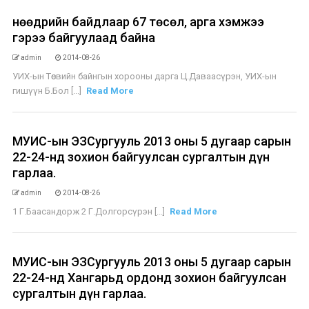
Өнөөдрийн байдлаар 67 төсөл, арга хэмжээ
гэрээ байгуулаад байна
admin
2014-08-26
УИХ-ын Төсвийн байнгын хорооны дарга Ц.Даваасүрэн, УИХ-ын
гишүүн Б.Бол [...]
Read More
МУИС-ын ЭЗСургууль 2013 оны 5 дугаар сарын
22-24-нд зохион байгуулсан сургалтын дүн
гарлаа.
admin
2014-08-26
1 Г.Баасандорж 2 Г.Долгорсүрэн [...]
Read More
МУИС-ын ЭЗСургууль 2013 оны 5 дугаар сарын
22-24-нд Хангарьд ордонд зохион байгуулсан
сургалтын дүн гарлаа.