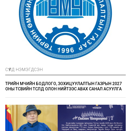
СҮҮЛД НЭМЭГДСЭН
ТӨРИЙН ӨМЧИЙН БОДЛОГО, ЗОХИЦУУЛАЛТЫН ГАЗРЫН 2027
ОНЫ ТӨСВИЙН ТӨСӨЛД ОЛОН НИЙТЭЭС АВАХ САНАЛ АСУУЛГА