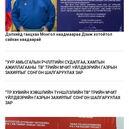
Дэлхийд ганцхан Монгол наадмаараа Дэнж хотойтол
сайхан наадаарай
“УУР АМЬСГАЛЫН ӨӨРЧЛӨЛТИЙН СУДАЛГАА, ХАМТЫН
АЖИЛЛАГААНЫ ТӨВ” ТӨРИЙН ӨМЧИТ ҮЙЛДВЭРИЙН ГАЗРЫН
ЗАХИРЛЫГ СОНГОН ШАЛГАРУУЛАХ ЗАР
“ТӨР ХУВИЙН ХЭВШЛИЙН ТҮНШЛЭЛИЙН ТӨВ” ТӨРИЙН ӨМЧИТ
ҮЙЛДВЭРИЙН ГАЗРЫН ЗАХИРЛЫГ СОНГОН ШАЛГАРУУЛАХ
ЗАР