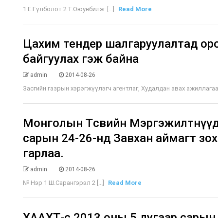
1 Е.Гүлболот 2 Т.Оюунбилэг [...]
Read More
Цахим тендер шалгаруулалтад оро
байгуулах гэж байна
admin
2014-08-26
Засгийн газрын хэрэгжүүлэгч агентлаг, Худалдан авах ажиллагаан
Монголын Төсвийн Мэргэжилтнүүд
сарын 24-26-нд Завхан аймагт зо
гарлаа.
admin
2014-08-26
№ Нэр 1 Ш.Сарангэрэл 2 [...]
Read More
ХААХТ-өөс 2013 оны 5 дугаар сарын