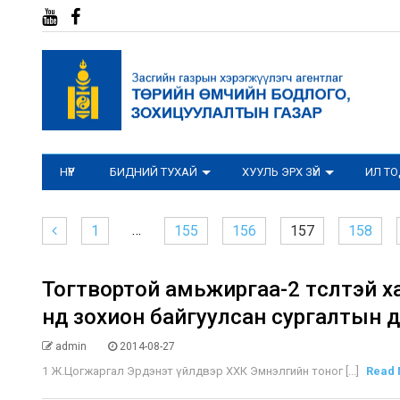
НҮҮР
БИДНИЙ ТУХАЙ
ХУУЛЬ ЭРХ ЗҮЙ
ИЛ Т
…
1
155
156
157
158
Тогтвортой амьжиргаа-2 төсөлтэй х
нд зохион байгуулсан сургалтын д
admin
2014-08-27
1 Ж.Цогжаргал Эрдэнэт үйлдвэр ХХК Эмнэлгийн тоног [...]
Read 