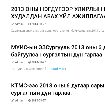
2013 ОНЫ НЭГДҮГЭЭР УЛИРЛЫН 
ХУДАЛДАН АВАХ ҮЙЛ АЖИЛЛАГ
admin
2014-08-27
Худалдан авах ажиллагааны мэргэжлийн байгууллагын 2013 онд хэ
МУИС-ын ЭЗСургууль 2013 оны 6 д
байгуулсан сургалтын дүн гарлаа.
admin
2014-08-27
1 Ц.Туяа 2 В.Сайнбилэг [...]
Read More
КТМС-ээс 2013 оны 6 дугаар сары
сургалтын дүн гарлаа.
admin
2014-08-27