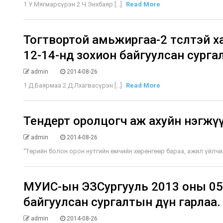
1 У.Мягмарсүрэн 2 Ч.Энхбаяр [...]
Read More
Тогтвортой амьжиргаа-2 төсөлтэй 
12-14-нд зохион байгуулсан сурга
admin
2014-08-26
1 Д.Баярмаа 2 Д.Лхагвасүрэн [...]
Read More
Тендерт оролцогч аж ахуйн нэгжү
admin
2014-08-26
“Төрийн болон орон нутгийн өмчийн хөрөнгөөр бараа, ажил үйлчилг
МУИС-ын ЭЗСургууль 2013 оны 05 
байгуулсан сургалтын дүн гарлаа.
admin
2014-08-26