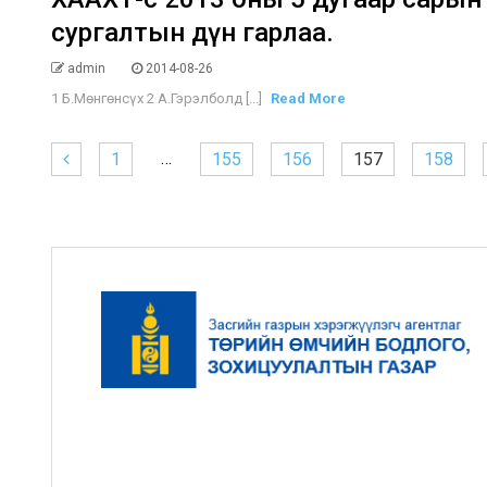
сургалтын дүн гарлаа.
admin
2014-08-26
1 Б.Мөнгөнсүх 2 А.Гэрэлболд [...]
Read More
…
1
155
156
157
158