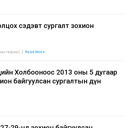
лцох сэдэвт сургалт зохион
ы газраа [...]
Read More
ийн Холбооноос 2013 оны 5 дугаар
хион байгуулсан сургалтын дүн
 27-29-нд зохион байгуулсан