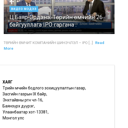
ВИДЕО МЭДЭЭ
Ц.Баяр-Эрдэнэ: Төрийн өмчийн 26
байгууллага IPO гаргана .
ТӨРИЙН ӨМЧИТ КОМПАНИЙН ШИНЭЧЛЭЛ – IPO [...]
Read
More
ХАЯГ
Төрийн өмчийн бодлого зохицуулалтын газар,
Засгийн газрын IX байр,
Энхтайвны өргөн чөлөө-16,
Баянзүрх дүүрэг,
Улаанбаатар хот-13381,
Монгол улс