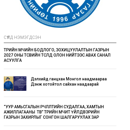
СҮҮЛД НЭМЭГДСЭН
ТӨРИЙН ӨМЧИЙН БОДЛОГО, ЗОХИЦУУЛАЛТЫН ГАЗРЫН
2027 ОНЫ ТӨСВИЙН ТӨСӨЛД ОЛОН НИЙТЭЭС АВАХ САНАЛ
АСУУЛГА
Дэлхийд ганцхан Монгол наадмаараа
Дэнж хотойтол сайхан наадаарай
“УУР АМЬСГАЛЫН ӨӨРЧЛӨЛТИЙН СУДАЛГАА, ХАМТЫН
АЖИЛЛАГААНЫ ТӨВ” ТӨРИЙН ӨМЧИТ ҮЙЛДВЭРИЙН
ГАЗРЫН ЗАХИРЛЫГ СОНГОН ШАЛГАРУУЛАХ ЗАР