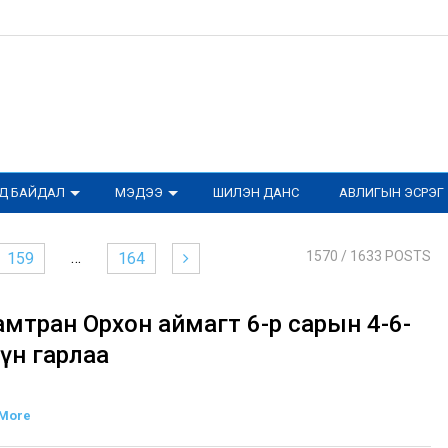
ОД БАЙДАЛ
МЭДЭЭ
ШИЛЭН ДАНС
АВЛИГЫН ЭСРЭГ
…
1570
/ 1633 POSTS
159
164
амтран Орхон аймагт 6-р сарын 4-6-
үн гарлаа
More