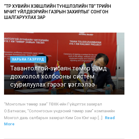
“ТӨР ХУВИЙН ХЭВШЛИЙН ТҮНШЛЭЛИЙН ТӨВ” ТӨРИЙН
ӨМЧИТ ҮЙЛДВЭРИЙН ГАЗРЫН ЗАХИРЛЫГ СОНГОН
ШАЛГАРУУЛАХ ЗАР
ХАРЬЯА ГАЗРУУД
Тавантолгой-зүүнбаян төмөр замд
дохиолол холбооны систем
суурилуулах гэрээг үзэглэлээ
“Монголын төмөр зам” ТӨХК-ийн Гүйцэтгэх захирал
О.Батнасан, “Солонгосын үндэсний төмөр зам” компанийн
Монгол дахь салбарын захирал Ким Сон Юнг нар [...]
Read
More