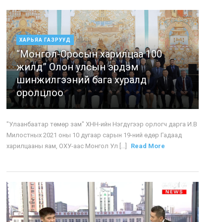
ХАРЬЯА ГАЗРУУД
“Монгол-Оросын харилцаа 100
жилд” Олон улсын эрдэм
шинжилгээний бага хуралд
оролцлоо
"Улаанбаатар төмөр зам" ХНН-ийн Нэгдүгээр орлогч дарга И.В
Милостных 2021 оны 10 дугаар сарын 19-ний өдөр Гадаад
харилцааны яам, ОХУ-аас Монгол Ул [...]
Read More