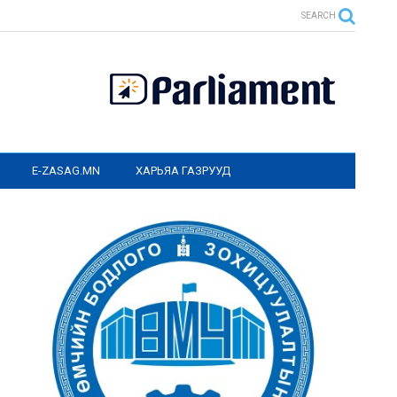
SEARCH
E-ZASAG.MN
ХАРЬЯА ГАЗРУУД