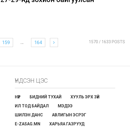
…
1570
/ 1633 POSTS
159
164
ҮНДСЭН ЦЭС
НҮҮР
БИДНИЙ ТУХАЙ
ХУУЛЬ ЭРХ ЗҮЙ
ИЛ ТОД БАЙДАЛ
МЭДЭЭ
ШИЛЭН ДАНС
АВЛИГЫН ЭСРЭГ
E-ZASAG.MN
ХАРЬЯА ГАЗРУУД