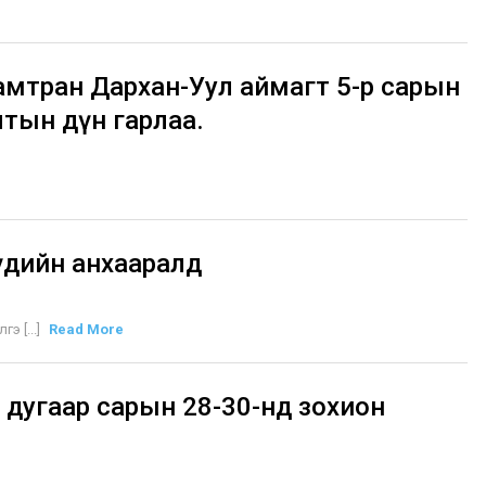
хамтран Дархан-Уул аймагт 5-р сарын
лтын дүн гарлаа.
үдийн анхааралд
э [...]
Read More
дугаар сарын 28-30-нд зохион