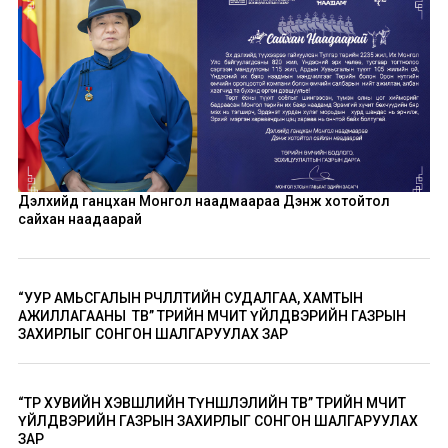
Дэлхийд ганцхан Монгол наадмаараа Дэнж хотойтол
сайхан наадаарай
“УУР АМЬСГАЛЫН ӨӨРЧЛӨЛТИЙН СУДАЛГАА, ХАМТЫН
АЖИЛЛАГААНЫ ТӨВ” ТӨРИЙН ӨМЧИТ ҮЙЛДВЭРИЙН ГАЗРЫН
ЗАХИРЛЫГ СОНГОН ШАЛГАРУУЛАХ ЗАР
“ТӨР ХУВИЙН ХЭВШЛИЙН ТҮНШЛЭЛИЙН ТӨВ” ТӨРИЙН ӨМЧИТ
ҮЙЛДВЭРИЙН ГАЗРЫН ЗАХИРЛЫГ СОНГОН ШАЛГАРУУЛАХ
ЗАР