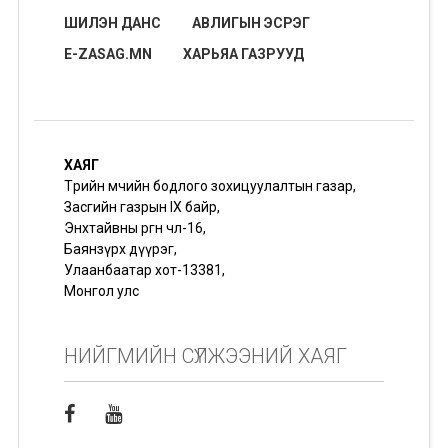
ШИЛЭН ДАНС
АВЛИГЫН ЭСРЭГ
E-ZASAG.MN
ХАРЬЯА ГАЗРУУД
ХАЯГ
Төрийн өмчийн бодлого зохицуулалтын газар,
Засгийн газрын IX байр,
Энхтайвны өргөн чөлөө-16,
Баянзүрх дүүрэг,
Улаанбаатар хот-13381,
Монгол улс
НИЙГМИЙН СҮЛЖЭЭНИЙ ХАЯГ