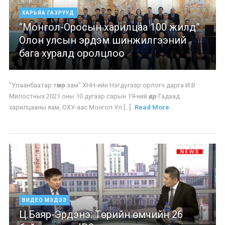
ХАРЬЯА ГАЗРУУД
“Монгол-Оросын харилцаа 100 жилд”
Олон улсын эрдэм шинжилгээний
бага хуралд оролцлоо
"Улаанбаатар төмөр зам" ХНН-ийн Нэгдүгээр орлогч дарга И.В
Милостных 2021 оны 10 дугаар сарын 19-ний өдөр Гадаад
харилцааны яам, ОХУ-аас Монгол Ул [...]
Read More
ВИДЕО МЭДЭЭ
Ц.Баяр-Эрдэнэ: Төрийн өмчийн 26