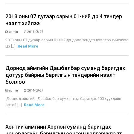
2013 оны 07 дугаар сарын 01-ний өдөр 4 тендер
нээлт хийлээ
admin
2014-08-27
2013 оны 07 дугаар сарын 01-ний өдөр дөрвөн тендер нээлтээ хийснээс
Цэ [...]
Read More
Дорнод аймгийн Дашбалбар суманд баригдах
дотуур байрны барилгын тендерийн нээлт
боллоо
admin
2014-08-27
Дорнод аймгийн Дашбалбар сумын төвд баригдах 100 хүүхдийн
ортой [...]
Read More
Хэнтий аймгийн Хэрлэн суманд баригдах
цэцэрлэгийн барилгын сонгон шалгаруулалт