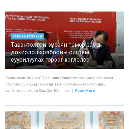
ХАРЬЯА ГАЗРУУД
Тавантолгой-зүүнбаян төмөр замд
дохиолол холбооны систем
суурилуулах гэрээг үзэглэлээ
“Монголын төмөр зам” ТӨХК-ийн Гүйцэтгэх захирал О.Батнасан,
“Солонгосын үндэсний төмөр зам” компанийн Монгол дахь
салбарын захирал Ким Сон Юнг нар [...]
Read More