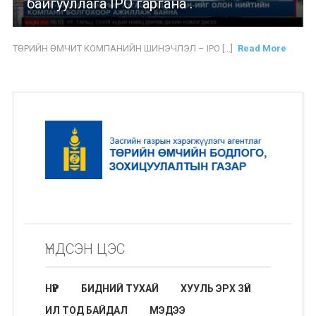
байгууллага IPO гаргана .
ТӨРИЙН ӨМЧИТ КОМПАНИЙН ШИНЭЧЛЭЛ – IPO [...]
Read More
ҮНДСЭН ЦЭС
НҮҮР
БИДНИЙ ТУХАЙ
ХУУЛЬ ЭРХ ЗҮЙ
ИЛ ТОД БАЙДАЛ
МЭДЭЭ