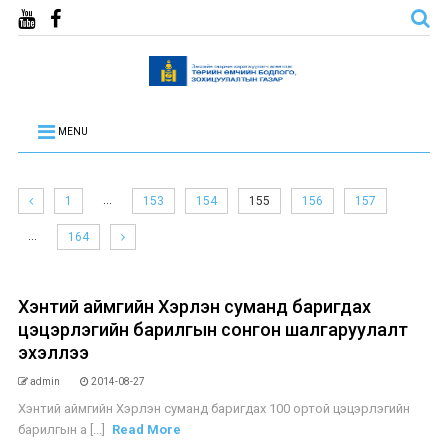
MENU
…
1
153
154
155
156
157
…
164
Хэнтий аймгийн Хэрлэн суманд баригдах
цэцэрлэгийн барилгын сонгон шалгаруулалт
эхэллээ
admin
2014-08-27
Хэнтий аймгийн Хэрлэн суманд баригдах 100 ортой цэцэрлэгийн
барилгын а [...]
Read More