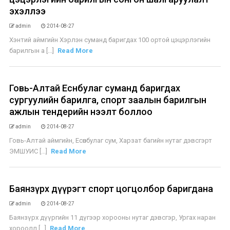
эхэллээ
admin
2014-08-27
Хэнтий аймгийн Хэрлэн суманд баригдах 100 ортой цэцэрлэгийн
барилгын а [...]
Read More
Говь-Алтай Есөнбулаг суманд баригдах
сургуулийн барилга, спорт заалын барилгын
ажлын тендерийн нээлт боллоо
admin
2014-08-27
Говь-Алтай аймгийн, Есөнбулаг сум, Харзат багийн нутаг дэвсгэрт
ЭМШУИС [...]
Read More
Баянзүрх дүүрэгт спорт цогцолбор баригдана
admin
2014-08-27
Баянзүрх дүүргийн 11 дүгээр хорооны нутаг дэвсгэр, Ургах наран
хороолл [...]
Read More