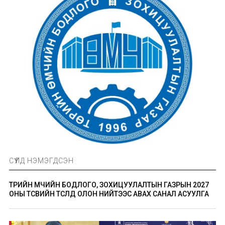
СҮҮЛД НЭМЭГДСЭН
ТӨРИЙН ӨМЧИЙН БОДЛОГО, ЗОХИЦУУЛАЛТЫН ГАЗРЫН 2027
ОНЫ ТӨСВИЙН ТӨСӨЛД ОЛОН НИЙТЭЭС АВАХ САНАЛ АСУУЛГА