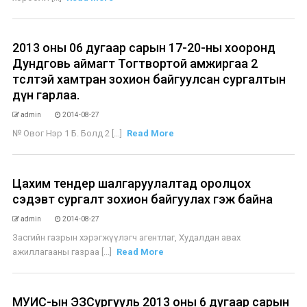
2013 оны 06 дугаар сарын 17-20-ны хооронд
Дундговь аймагт Тогтвортой амжиргаа 2
төсөлтэй хамтран зохион байгуулсан сургалтын
дүн гарлаа.
admin
2014-08-27
№ Овог Нэр 1 Б. Болд 2 [...]
Read More
Цахим тендер шалгаруулалтад оролцох
сэдэвт сургалт зохион байгуулах гэж байна
admin
2014-08-27
Засгийн газрын хэрэгжүүлэгч агентлаг, Худалдан авах
ажиллагааны газраа [...]
Read More
МУИС-ын ЭЗСургууль 2013 оны 6 дугаар сарын